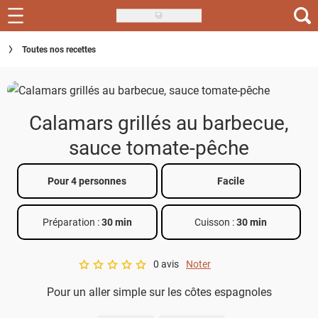
Skip
to
Recettes
Toutes nos recettes
main
content
Inspirations
Conseils
Calamars grillés au barbecue,
Menu de la semaine
sauce tomate-pêche
Actus
Pour 4 personnes
Facile
Téléchargez l'app Saveurs Recettes
Préparation :
30 min
Cuisson :
30 min
Index des recettes
0 avis
Noter
Guide d'achat
A star rating of 0 out of 5.
Pour un aller simple sur les côtes espagnoles