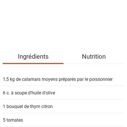
t
e
d
e
s
i
n
g
Ingrédients
Nutrition
r
é
d
1,5 kg
de calamars moyens préparés par le poissonnier
i
e
6 c. à soupe
d'huile d'olive
n
t
1 bouquet
de thym citron
s
5
tomates