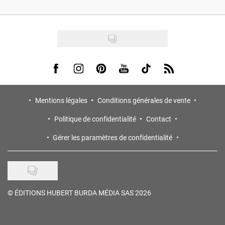
Visit us on Facebook
Visit us on Instagram
Visit us on Pinterest
Visit us on Youtube
Visit us on Tiktok
Visit us on Rss
Mentions légales
Conditions générales de vente
Politique de confidentialité
Contact
Gérer les paramètres de confidentialité
©
ÉDITIONS HUBERT BURDA MÉDIA SAS 2026