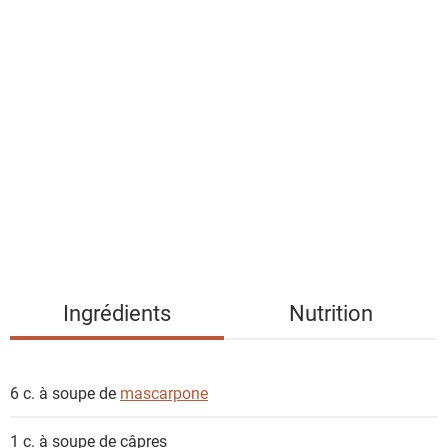
a
l
i
s
t
e
d
e
s
i
n
g
Ingrédients
Nutrition
r
é
d
6 c. à soupe de
mascarpone
i
e
1 c. à soupe de
câpres