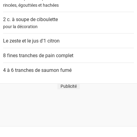
n
rincées, égouttées et hachées
t
s
2 c. à soupe de
ciboulette
pour la décoration
Le zeste et le jus d'1
citron
8 fines tranches de
pain complet
4 à 6 tranches de
saumon fumé
Publicité