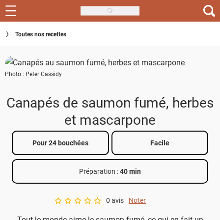
Skip
to
Recettes
Toutes nos recettes
main
content
Inspirations
Photo : Peter Cassidy
Conseils
Menu de la semaine
Canapés de saumon fumé, herbes
et mascarpone
Actus
Téléchargez l'app Saveurs Recettes
Pour 24 bouchées
Facile
Index des recettes
Préparation :
40 min
Guide d'achat
0 avis
Noter
A star rating of 0 out of 5.
Tout le monde aime le saumon fumé, ce qui en fait un