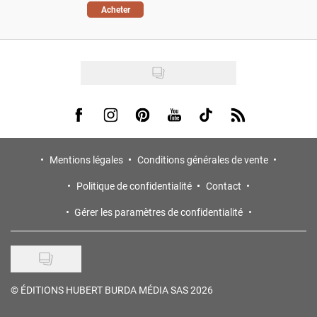
Acheter
Visit us on Facebook
Visit us on Instagram
Visit us on Pinterest
Visit us on Youtube
Visit us on Tiktok
Visit us on Rss
Mentions légales
Conditions générales de vente
Politique de confidentialité
Contact
Gérer les paramètres de confidentialité
©
ÉDITIONS HUBERT BURDA MÉDIA SAS 2026