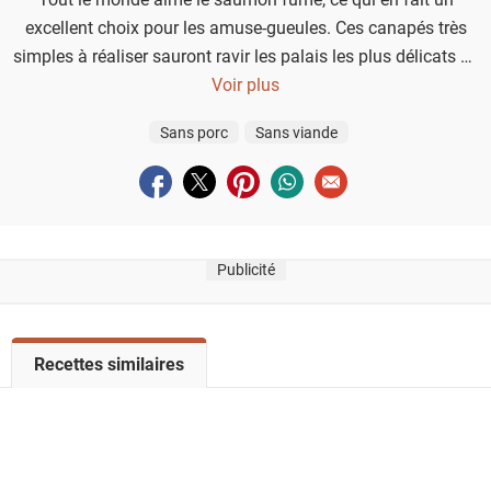
excellent choix pour les amuse-gueules. Ces canapés très
simples à réaliser sauront ravir les palais les plus délicats de
vos convives.
Voir plus
Sans porc
Sans viande
Partager sur facebook
Partager sur twitter
Partager sur pinterest
Partager sur whatsapp
Envoyer à un ami
Publicité
V
Recettes similaires
o
i
r
l