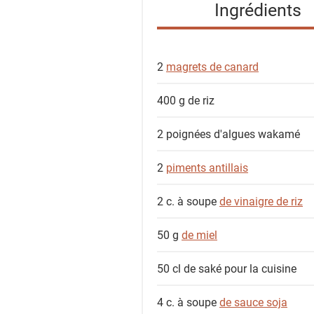
Ingrédients
d
e
s
2
magrets de canard
i
n
400 g
de riz
g
r
2 poignées
d'algues wakamé
é
d
2
piments antillais
i
e
2 c. à soupe
de vinaigre de riz
n
t
50 g
de miel
s
50 cl
de saké pour la cuisine
4 c. à soupe
de sauce soja