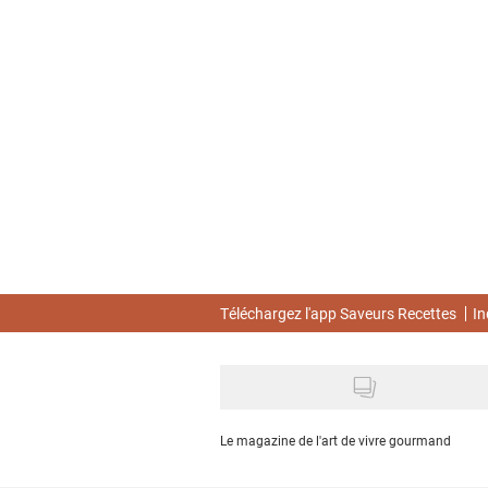
Skip
to
main
content
Téléchargez l'app Saveurs Recettes
In
Le magazine de l'art de vivre gourmand