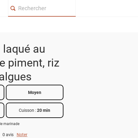
Search
 laqué au
 piment, riz
algues
Moyen
Cuisson :
20 min
de marinade
0 avis
Noter
0 out of 5.