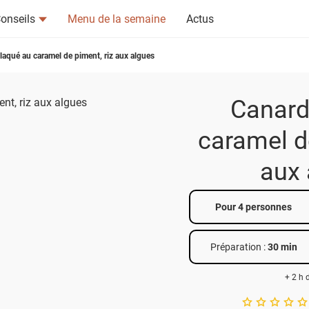
onseils
Menu de la semaine
Actus
laqué au caramel de piment, riz aux algues
Canard
caramel de
tsapp
n ami
aux 
Pour 4 personnes
Préparation :
30 min
+ 2 h 
A star rating of 