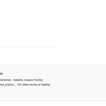
rs
tariennes - Salades, soupes froides,
ines, gratins... 100 idées faciles et healthy