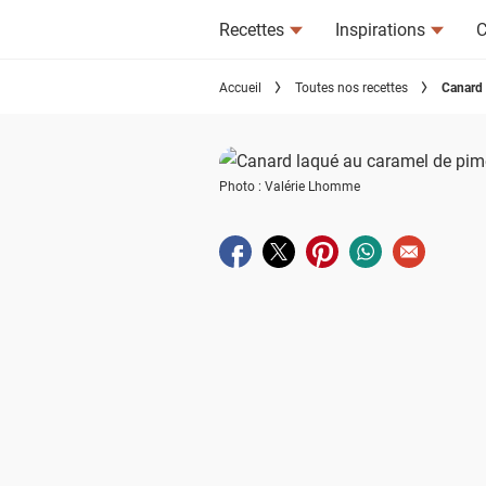
Recettes
Inspirations
C
Accueil
Toutes nos recettes
Canard 
Photo : Valérie Lhomme
Partager sur facebook
Partager sur twitter
Partager sur pinterest
Partager sur wha
Envoyer à u