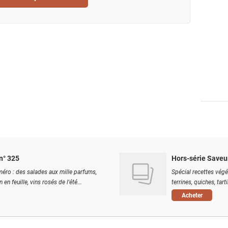
n° 325
Hors-série Saveu
éro : des salades aux mille parfums,
Spécial recettes végé
 en feuille, vins rosés de l'été...
terrines, quiches, tart
Acheter