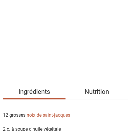
a
l
i
s
t
e
d
e
s
i
n
g
Ingrédients
Nutrition
r
é
d
12 grosses
noix de saint-jacques
i
e
2 c. à soupe
d'huile végétale