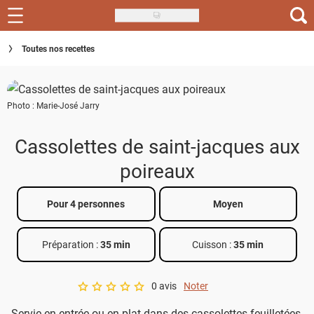
Skip
to
Recettes
Toutes nos recettes
main
content
Inspirations
Photo : Marie-José Jarry
Conseils
Menu de la semaine
Cassolettes de saint-jacques aux
poireaux
Actus
Téléchargez l'app Saveurs Recettes
Pour 4 personnes
Moyen
Index des recettes
Préparation :
35 min
Cuisson :
35 min
Guide d'achat
0 avis
Noter
A star rating of 0 out of 5.
Servie en entrée ou en plat dans des cassolettes feuilletées,