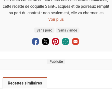
cette recette de coquille Saint-Jacques et de poireaux remplit
sa part du contrat : non seulement, elle va charmer les
amateurs de crustacés, mais en plus, elle se prépare
Voir plus
rapidement !
Sans porc
Sans viande
Partager sur facebook
Partager sur twitter
Partager sur pinterest
Partager sur whatsapp
Envoyer à un ami
Publicité
V
Recettes similaires
o
i
r
l