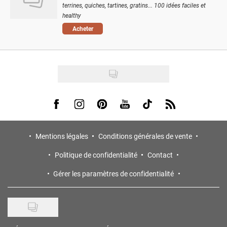
terrines, quiches, tartines, gratins... 100 idées faciles et
healthy
Acheter
Visit us on Facebook
Visit us on Instagram
Visit us on Pinterest
Visit us on Youtube
Visit us on Tiktok
Visit us on Rss
Mentions légales
Conditions générales de vente
Politique de confidentialité
Contact
Gérer les paramètres de confidentialité