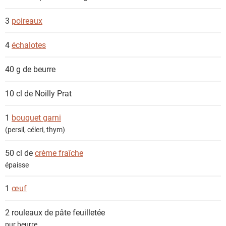
n
t
3
poireaux
s
4
échalotes
40 g de
beurre
10 cl de
Noilly Prat
1
bouquet garni
(persil, céleri, thym)
50 cl de
crème fraîche
épaisse
1
œuf
2 rouleaux de
pâte feuilletée
pur beurre