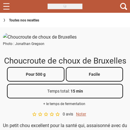
Skip
to
Recettes
Toutes nos recettes
main
content
Inspirations
Photo : Jonathan Gregson
Conseils
Menu de la semaine
Choucroute de choux de Bruxelles
Actus
Pour 500 g
Facile
Téléchargez l'app Saveurs Recettes
Temps total
:
15 min
Index des recettes
+ le temps de fermentation
Guide d'achat
0 avis
Noter
A star rating of 0 out of 5.
Un petit chou excellent pour la santé qui, assaisonné avec du