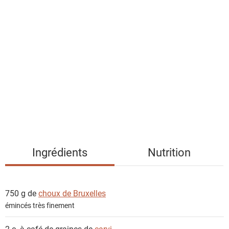
l
i
s
t
e
d
e
s
i
n
g
Ingrédients
Nutrition
r
é
d
750 g de
choux de Bruxelles
i
émincés très finement
e
n
2 c. à café de graines de
carvi