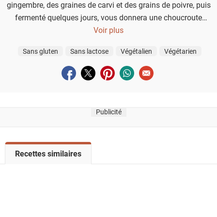
gingembre, des graines de carvi et des grains de poivre, puis
fermenté quelques jours, vous donnera une choucroute
épicée à tomber.
Voir plus
Sans gluten
Sans lactose
Végétalien
Végétarien
Partager sur facebook
Partager sur twitter
Partager sur pinterest
Partager sur whatsapp
Envoyer à un ami
Publicité
V
Recettes similaires
o
i
r
l
a