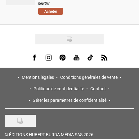
healthy
Acheter
Visit us on Facebook
Visit us on Instagram
Visit us on Pinterest
Visit us on Youtube
Visit us on Tiktok
Visit us on Rss
Mentions légales
Conditions générales de vente
Politique de confidentialité
Contact
Gérer les paramètres de confidentialité
©
ÉDITIONS HUBERT BURDA MÉDIA SAS 2026