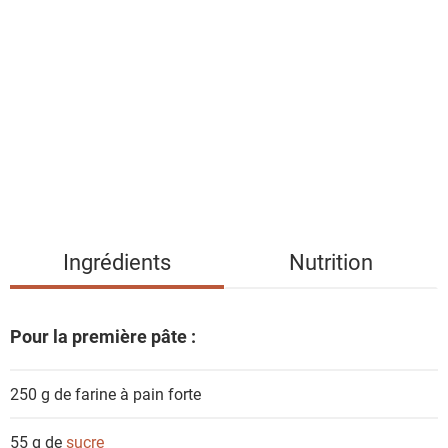
i
s
t
e
d
e
s
i
n
g
Ingrédients
Nutrition
r
é
d
Pour la première pâte :
i
e
250 g de
farine à pain forte
n
t
55 g de
sucre