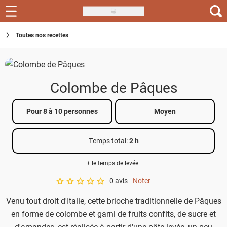
Skip
to
Recettes
Toutes nos recettes
main
content
Inspirations
Conseils
Colombe de Pâques
Menu de la semaine
Pour 8 à 10 personnes
Moyen
Actus
Temps total
:
2 h
Téléchargez l'app Saveurs Recettes
+ le temps de levée
Index des recettes
0 avis
Noter
A star rating of 0 out of 5.
Guide d'achat
Venu tout droit d'Italie, cette brioche traditionnelle de Pâques
en forme de colombe et garni de fruits confits, de sucre et
d'amandes, est réalisée à partir d'une pâte levée, un peu