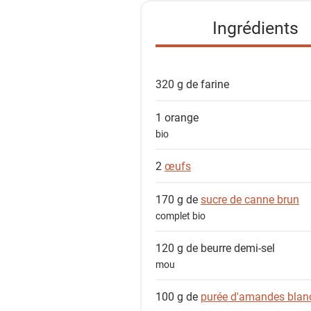
e
Ingrédients
d
e
s
320 g de
farine
i
n
1
orange
g
bio
r
é
2
œufs
d
i
170 g de
sucre de canne brun
e
complet bio
n
120 g de
beurre demi-sel
t
mou
s
100 g de
purée d'amandes blan