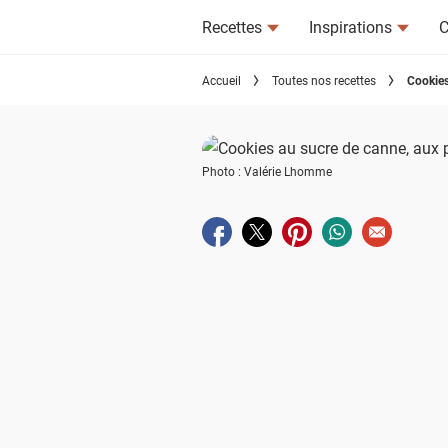
Recettes
Inspirations
C
Accueil
Toutes nos recettes
Cookies
Photo : Valérie Lhomme
Partager sur facebook
Partager sur twitter
Partager sur pinterest
Partager sur wha
Envoyer à u