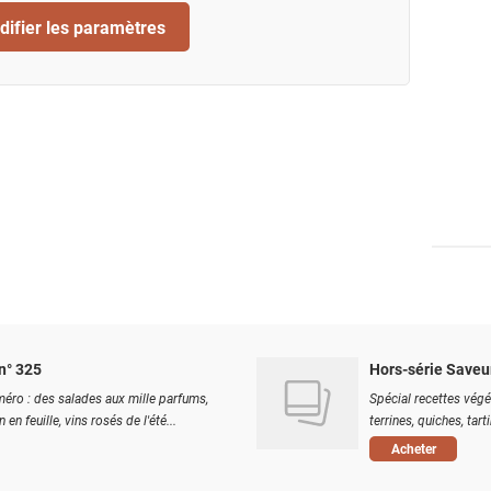
ifier les paramètres
n° 325
Hors-série Saveu
éro : des salades aux mille parfums,
Spécial recettes végé
 en feuille, vins rosés de l'été...
terrines, quiches, tart
Acheter