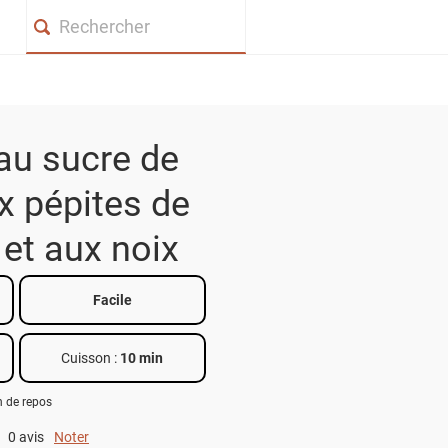
Search
au sucre de
x pépites de
et aux noix
Facile
Cuisson :
10 min
h de repos
0 avis
Noter
0 out of 5.