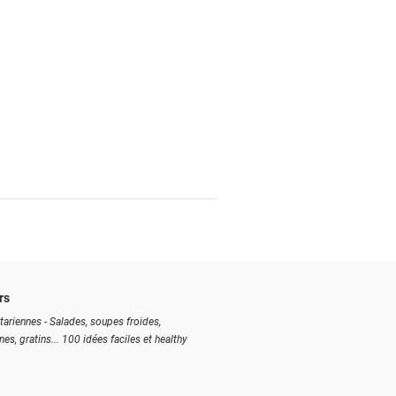
rs
tariennes - Salades, soupes froides,
ines, gratins... 100 idées faciles et healthy