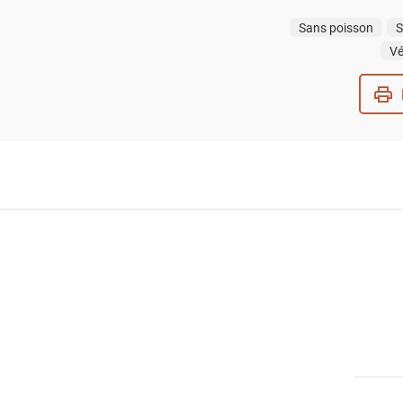
Sans poisson
S
Vé