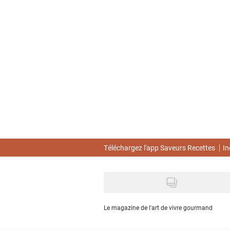
Skip
to
main
content
Téléchargez l'app Saveurs Recettes
In
Le magazine de l'art de vivre gourmand