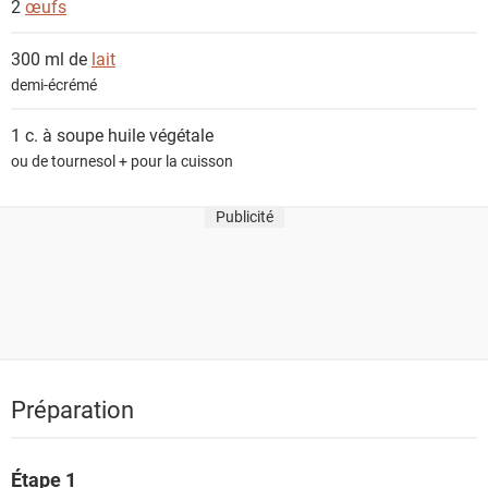
2
œufs
n
t
300 ml de
lait
s
demi-écrémé
1 c. à soupe
huile végétale
ou de tournesol + pour la cuisson
Publicité
Préparation
Étape 1