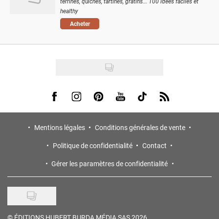
terrines, quiches, tartines, gratins... 100 idées faciles et
healthy
Acheter
Visit us on Facebook
Visit us on Instagram
Visit us on Pinterest
Visit us on Youtube
Visit us on Tiktok
Visit us on Rss
Mentions légales
Conditions générales de vente
Politique de confidentialité
Contact
Gérer les paramètres de confidentialité
©
ÉDITIONS HUBERT BURDA MÉDIA SAS 2026