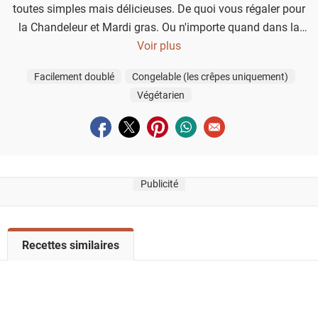
toutes simples mais délicieuses. De quoi vous régaler pour
la Chandeleur et Mardi gras. Ou n'importe quand dans la
semaine, en réalité...
Voir plus
Facilement doublé
Congelable (les crêpes uniquement)
Végétarien
Partager sur facebook
Partager sur twitter
Partager sur pinterest
Partager sur whatsapp
Envoyer à un ami
Publicité
V
Recettes similaires
o
i
r
l