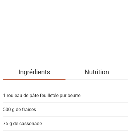
s
t
e
d
e
s
i
n
g
Ingrédients
Nutrition
r
é
d
1 rouleau
de pâte feuilletée pur beurre
i
e
500 g
de fraises
n
t
75 g
de cassonade
s