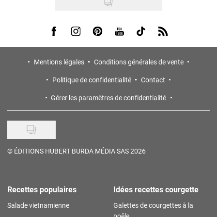
Visit us on Facebook
Visit us on Instagram
Visit us on Pinterest
Visit us on Youtube
Visit us on Tiktok
Visit us on Rss
Mentions légales
Conditions générales de vente
Politique de confidentialité
Contact
Gérer les paramètres de confidentialité
©
ÉDITIONS HUBERT BURDA MÉDIA SAS 2026
Recettes populaires
Idées recettes courgette
Salade vietnamienne
Galettes de courgettes à la
poêle