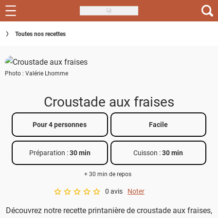
Skip
to
Recettes
Toutes nos recettes
main
content
Inspirations
Photo : Valérie Lhomme
Conseils
Menu de la semaine
Croustade aux fraises
Actus
Pour 4 personnes
Facile
Téléchargez l'app Saveurs Recettes
Préparation :
30 min
Cuisson :
30 min
Index des recettes
+ 30 min de repos
Guide d'achat
0 avis
Noter
A star rating of 0 out of 5.
Découvrez notre recette printanière de croustade aux fraises,