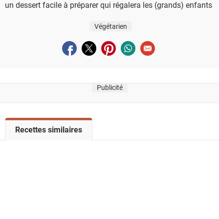
un dessert facile à préparer qui régalera les (grands) enfants !
Végétarien
Partager sur facebook
Partager sur twitter
Partager sur pinterest
Partager sur whatsapp
Envoyer à un ami
Publicité
V
Recettes similaires
o
i
r
l
a
l
i