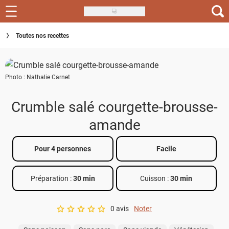
Skip
to
Recettes
Toutes nos recettes
main
content
Inspirations
Photo : Nathalie Carnet
Conseils
Menu de la semaine
Crumble salé courgette-brousse-
amande
Actus
Téléchargez l'app Saveurs Recettes
Pour 4 personnes
Facile
Index des recettes
Préparation :
30 min
Cuisson :
30 min
Guide d'achat
0 avis
Noter
A star rating of 0 out of 5.