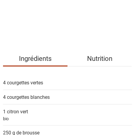
e
d
e
s
i
n
g
Ingrédients
Nutrition
r
é
d
4
courgettes vertes
i
e
4
courgettes blanches
n
t
1
citron vert
s
bio
250 g de
brousse