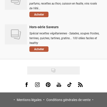
parfums, recettes au thon, cuisson en feuille, vins rosés
de l'été...
Acheter
Hors-série Saveurs
Spécial recettes végétariennes - Salades, soupes froides,
terrines, quiches, tartines, gratins... 100 idées faciles et
healthy
Acheter
Visit us on Facebook
Visit us on Instagram
Visit us on Pinterest
Visit us on Youtube
Visit us on Tiktok
Visit us on Rss
Mentions légales
Conditions générales de vente