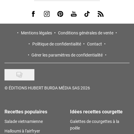
Visit us on Facebook
Visit us on Instagram
Visit us on Pinterest
Visit us on Youtube
Visit us on Tiktok
Visit us on Rss
Mentions légales
Conditions générales de vente
Politique de confidentialité
Contact
Gérer les paramètres de confidentialité
©
ÉDITIONS HUBERT BURDA MÉDIA SAS 2026
Recettes populaires
Idées recettes courgette
Salade vietnamienne
Galettes de courgettes à la
poêle
Halloumi à l'airfryer