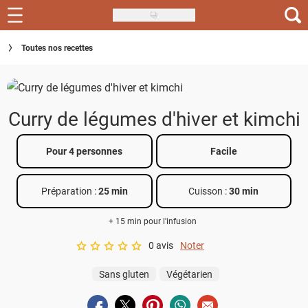
Skip
to
Recettes
Toutes nos recettes
main
content
Inspirations
Conseils
Curry de légumes d'hiver et kimchi
Menu de la semaine
Pour 4 personnes
Facile
Actus
Préparation :
25 min
Cuisson :
30 min
Téléchargez l'app Saveurs Recettes
+ 15 min pour l'infusion
Index des recettes
0 avis
Noter
A star rating of 0 out of 5.
Guide d'achat
Sans gluten
Végétarien
Partager sur facebook
Partager sur twitter
Partager sur pinterest
Partager sur whatsapp
Envoyer à un ami