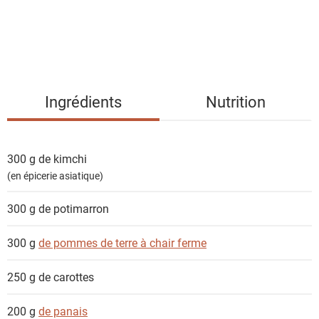
e
s
i
n
g
Ingrédients
Nutrition
r
é
d
300 g
de kimchi
i
(en épicerie asiatique)
e
n
300 g
de potimarron
t
s
300 g
de pommes de terre à chair ferme
250 g
de carottes
200 g
de panais