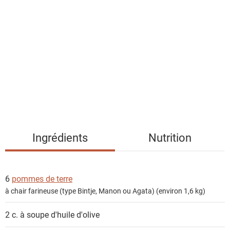
i
s
t
e
d
e
s
i
n
g
Ingrédients
Nutrition
r
é
d
6
pommes de terre
i
à chair farineuse (type Bintje, Manon ou Agata) (environ 1,6 kg)
e
n
2 c. à soupe
d'huile d'olive
t