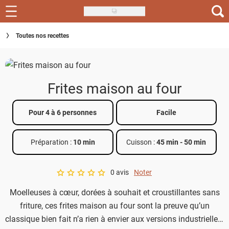
Skip
to
Recettes
Toutes nos recettes
main
content
Inspirations
Conseils
Frites maison au four
Menu de la semaine
Pour 4 à 6 personnes
Facile
Actus
Préparation :
10 min
Cuisson :
45 min
-
50 min
Téléchargez l'app Saveurs Recettes
Index des recettes
0 avis
Noter
A star rating of 0 out of 5.
Moelleuses à cœur, dorées à souhait et croustillantes sans
Guide d'achat
friture, ces frites maison au four sont la preuve qu’un
classique bien fait n’a rien à envier aux versions industrielles.