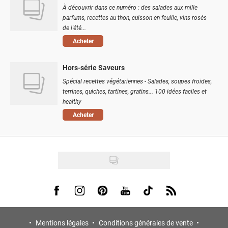
À découvrir dans ce numéro : des salades aux mille
parfums, recettes au thon, cuisson en feuille, vins rosés
de l'été...
Acheter
Hors-série Saveurs
Spécial recettes végétariennes - Salades, soupes froides,
terrines, quiches, tartines, gratins... 100 idées faciles et
healthy
Acheter
Visit us on Facebook
Visit us on Instagram
Visit us on Pinterest
Visit us on Youtube
Visit us on Tiktok
Visit us on Rss
Mentions légales
Conditions générales de vente