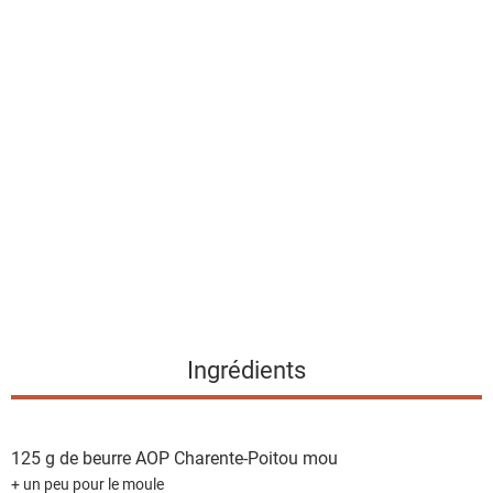
l
a
l
i
s
t
e
d
e
s
i
n
g
Ingrédients
r
é
d
125 g de
beurre AOP Charente-Poitou mou
i
+ un peu pour le moule