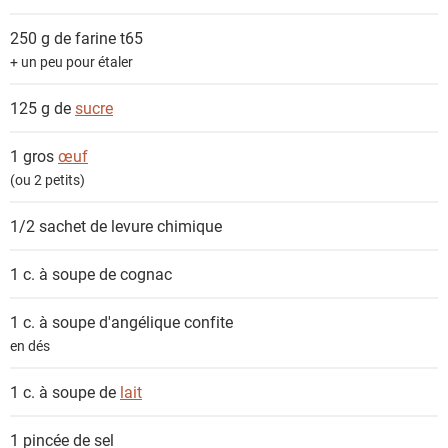
e
n
250 g de
farine t65
t
+ un peu pour étaler
s
125 g de
sucre
1 gros
œuf
(ou 2 petits)
1/2 sachet de
levure chimique
1 c. à soupe de
cognac
1 c. à soupe
d'angélique confite
en dés
1 c. à soupe de
lait
1 pincée de
sel