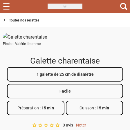
Skip
to
Recettes
Toutes nos recettes
main
content
Inspirations
Photo : Valérie Lhomme
Conseils
Menu de la semaine
Galette charentaise
Actus
1 galette de 25 cm de diamètre
Téléchargez l'app Saveurs Recettes
Facile
Index des recettes
Préparation :
15 min
Cuisson :
15 min
Guide d'achat
0 avis
Noter
A star rating of 0 out of 5.