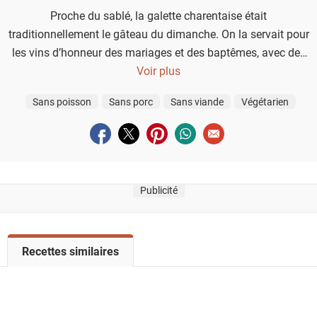
Proche du sablé, la galette charentaise était
traditionnellement le gâteau du dimanche. On la servait pour
les vins d’honneur des mariages et des baptêmes, avec des
spécificités selon les territoires. On y ajoute, à Niort par
Voir plus
exemple, de l’angélique.
Sans poisson
Sans porc
Sans viande
Végétarien
Partager sur facebook
Partager sur twitter
Partager sur pinterest
Partager sur whatsapp
Envoyer à un ami
Publicité
V
Recettes similaires
o
i
r