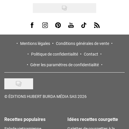
Visit us on Facebook
Visit us on Instagram
Visit us on Pinterest
Visit us on Youtube
Visit us on Tiktok
Visit us on Rss
Mentions légales
Conditions générales de vente
Politique de confidentialité
Contact
Gérer les paramètres de confidentialité
©
ÉDITIONS HUBERT BURDA MÉDIA SAS 2026
Recettes populaires
Idées recettes courgette
Salade vietnamienne
Galettes de courgettes à la