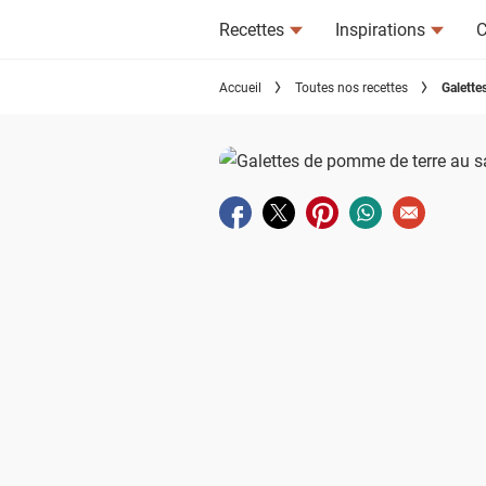
Recettes
Inspirations
C
Accueil
Toutes nos recettes
Galette
Partager sur facebook
Partager sur twitter
Partager sur pinterest
Partager sur wha
Envoyer à u