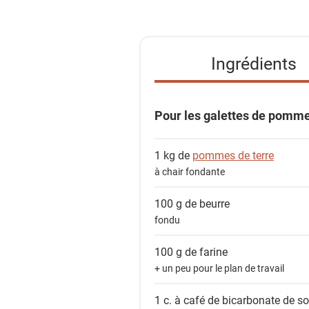
s
t
e
Ingrédients
d
e
s
Pour les galettes de pomme 
i
n
1 kg de
pommes de terre
g
à chair fondante
r
é
100 g de
beurre
d
fondu
i
e
100 g de
farine
n
+ un peu pour le plan de travail
t
1 c. à café de
bicarbonate de s
s