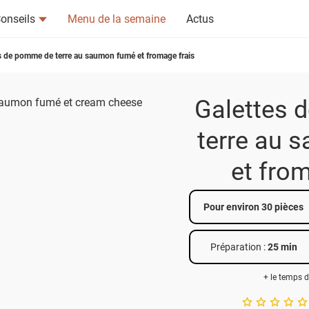
onseils
Menu de la semaine
Actus
s de pomme de terre au saumon fumé et fromage frais
Galettes 
terre au 
tsapp
n ami
et from
Pour environ 30 pièces
Préparation :
25 min
+ le temps d
A star rating of 