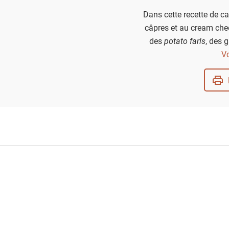
Dans cette recette de 
câpres et au cream chee
des
potato farls
, des 
typiquement irl
Vo