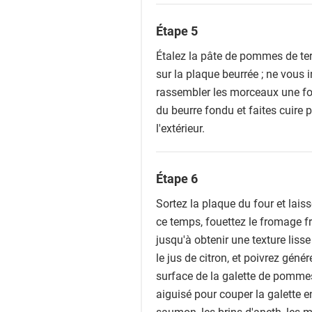
Étape 5
Étalez la pâte de pommes de terr
sur la plaque beurrée ; ne vous in
rassembler les morceaux une foi
du beurre fondu et faites cuire 
l'extérieur.
Étape 6
Sortez la plaque du four et lais
ce temps, fouettez le fromage f
jusqu'à obtenir une texture lisse
le jus de citron, et poivrez géné
surface de la galette de pommes 
aiguisé pour couper la galette e
saumon, les brins d'aneth, les m