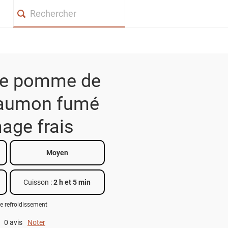
Search
de pomme de
saumon fumé
age frais
Moyen
Cuisson :
2 h et 5 min
e refroidissement
0 avis
Noter
0 out of 5.