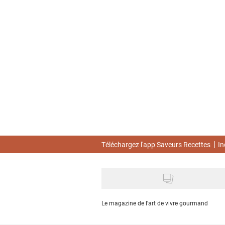
Skip
to
main
content
Téléchargez l'app Saveurs Recettes
In
Le magazine de l'art de vivre gourmand