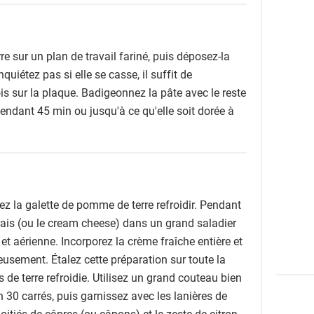
e sur un plan de travail fariné, puis déposez-la
quiétez pas si elle se casse, il suffit de
s sur la plaque. Badigeonnez la pâte avec le reste
pendant 45 min ou jusqu'à ce qu'elle soit dorée à
sez la galette de pomme de terre refroidir. Pendant
rais (ou le cream cheese) dans un grand saladier
 et aérienne. Incorporez la crème fraîche entière et
reusement. Étalez cette préparation sur toute la
de terre refroidie. Utilisez un grand couteau bien
n 30 carrés, puis garnissez avec les lanières de
oitiés de câpres (ou câpons) et le zeste de citron.