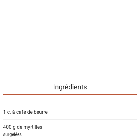
l
i
s
t
e
d
e
s
i
n
g
Ingrédients
r
é
d
1 c. à café de
beurre
i
e
400 g de
myrtilles
n
surgelées
t