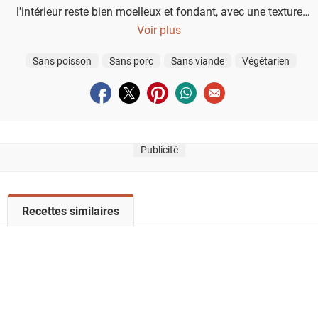
l'intérieur reste bien moelleux et fondant, avec une texture
généreuse qui met en valeur les fruits.
Voir plus
Sans poisson
Sans porc
Sans viande
Végétarien
Partager sur facebook
Partager sur twitter
Partager sur pinterest
Partager sur whatsapp
Envoyer à un ami
Publicité
V
Recettes similaires
o
i
r
l
a