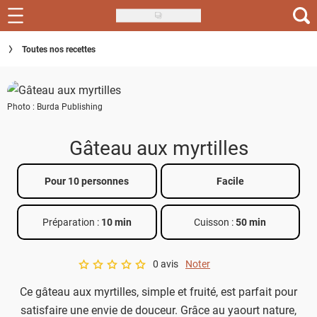
Skip
to
Recettes
Toutes nos recettes
main
content
Inspirations
Photo : Burda Publishing
Conseils
Menu de la semaine
Gâteau aux myrtilles
Actus
Pour 10 personnes
Facile
Téléchargez l'app Saveurs Recettes
Préparation :
10 min
Cuisson :
50 min
Index des recettes
0 avis
Noter
Guide d'achat
A star rating of 0 out of 5.
Ce gâteau aux myrtilles, simple et fruité, est parfait pour
satisfaire une envie de douceur. Grâce au yaourt nature,