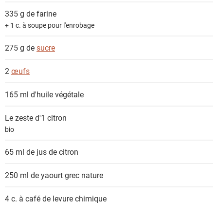
s
335 g de
farine
+ 1 c. à soupe pour l'enrobage
275 g de
sucre
2
œufs
165 ml
d'huile végétale
Le zeste d'1
citron
bio
65 ml de
jus de citron
250 ml de
yaourt grec nature
4 c. à café de
levure chimique