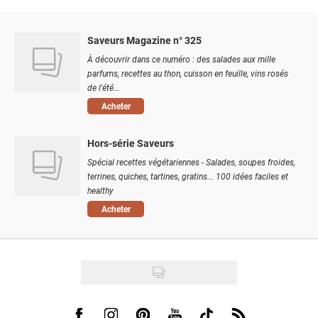
Saveurs Magazine n° 325
À découvrir dans ce numéro : des salades aux mille
parfums, recettes au thon, cuisson en feuille, vins rosés
de l'été...
Acheter
Hors-série Saveurs
Spécial recettes végétariennes - Salades, soupes froides,
terrines, quiches, tartines, gratins... 100 idées faciles et
healthy
Acheter
Visit us on Facebook
Visit us on Instagram
Visit us on Pinterest
Visit us on Youtube
Visit us on Tiktok
Visit us on Rss