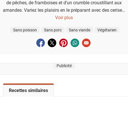
de pêches, de framboises et d’un crumble croustillant aux
amandes. Variez les plaisirs en le préparant avec des cerises,
de la rhubarbe ou d’autres fruits de saison.
Voir plus
Sans poisson
Sans porc
Sans viande
Végétarien
Partager sur facebook
Partager sur twitter
Partager sur pinterest
Partager sur whatsapp
Envoyer à un ami
Publicité
V
Recettes similaires
o
i
r
l
a