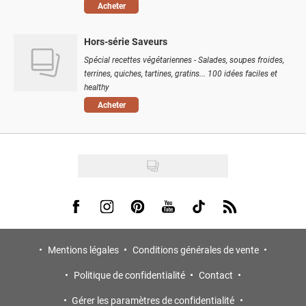
Acheter
Hors-série Saveurs
Spécial recettes végétariennes - Salades, soupes froides,
terrines, quiches, tartines, gratins... 100 idées faciles et
healthy
Acheter
Visit us on Facebook
Visit us on Instagram
Visit us on Pinterest
Visit us on Youtube
Visit us on Tiktok
Visit us on Rss
Mentions légales
Conditions générales de vente
Politique de confidentialité
Contact
Gérer les paramètres de confidentialité