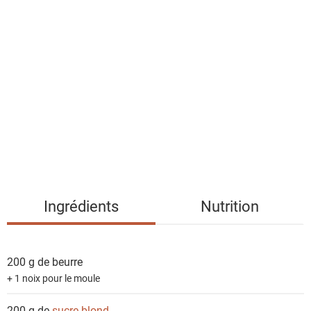
l
i
s
t
e
d
e
s
i
n
g
Ingrédients
Nutrition
r
é
d
200 g de
beurre
i
+ 1 noix pour le moule
e
n
200 g de
sucre blond