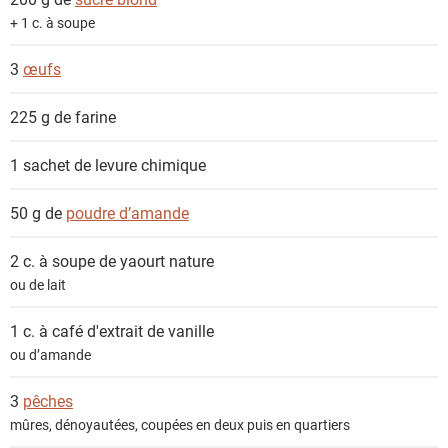
t
+ 1 c. à soupe
s
3
œufs
225 g de
farine
1 sachet de
levure chimique
50 g de
poudre d’amande
2 c. à soupe de
yaourt nature
ou de lait
1 c. à café
d'extrait de vanille
ou d’amande
3
pêches
mûres, dénoyautées, coupées en deux puis en quartiers