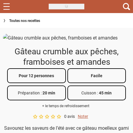
Skip
to
Recettes
Toutes nos recettes
main
content
Inspirations
Conseils
Gâteau crumble aux pêches,
Menu de la semaine
framboises et amandes
Actus
Pour 12 personnes
Facile
Téléchargez l'app Saveurs Recettes
Préparation :
20 min
Cuisson :
45 min
Index des recettes
+ le temps de refroidissement
Guide d'achat
0 avis
Noter
A star rating of 0 out of 5.
Savourez les saveurs de l’été avec ce gâteau moelleux garni