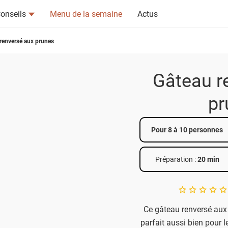
onseils
Menu de la semaine
Actus
renversé aux prunes
Gâteau r
pr
tsapp
n ami
Pour 8 à 10 personnes
Préparation :
20 min
A star rating of 
Ce gâteau renversé aux p
parfait aussi bien pour le