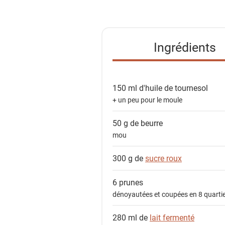
s
t
e
Ingrédients
d
e
s
150 ml
d'huile de tournesol
i
+ un peu pour le moule
n
g
50 g de
beurre
r
mou
é
d
300 g de
sucre roux
i
e
6
prunes
n
dénoyautées et coupées en 8 quarti
t
280 ml de
lait fermenté
s