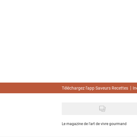
Skip
to
main
content
Téléchargez l'app Saveurs Recettes
In
Le magazine de l'art de vivre gourmand