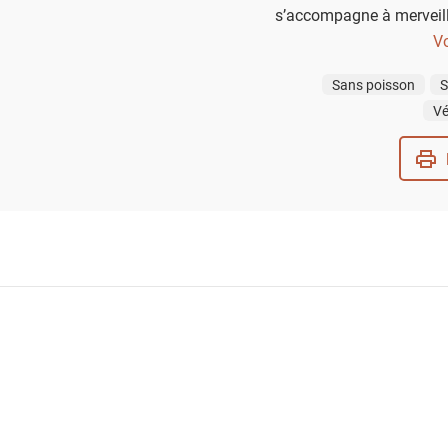
s’accompagne à merveill
ou d’une touche de
Vo
Sans poisson
S
Vé