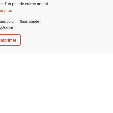
e d’un peu de crème anglaise
 crème fraîche épaisse.
ir plus
ans porc
Sans viande
gétarien
Imprimer