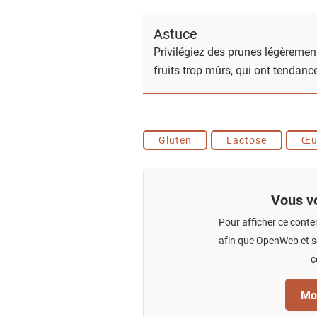
Astuce
Privilégiez des prunes légèrement
fruits trop mûrs, qui ont tendance
Gluten
Lactose
Œu
Vous vo
Pour afficher ce conte
afin que OpenWeb et se
c
Mod