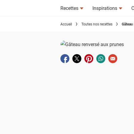
Recettes
Inspirations
C
Accueil
Toutes nos recettes
Gâteau 
Partager sur facebook
Partager sur twitter
Partager sur pinterest
Partager sur wha
Envoyer à u