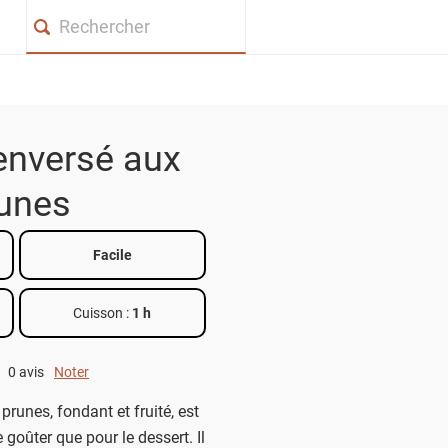
Search
enversé aux
unes
Facile
Cuisson :
1 h
0 avis
Noter
0 out of 5.
runes, fondant et fruité, est
 goûter que pour le dessert. Il