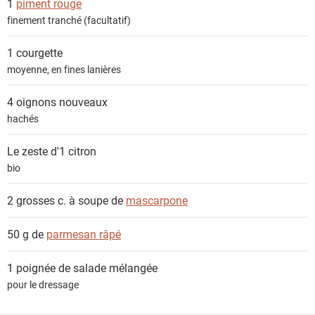
1
piment rouge
s
finement tranché (facultatif)
1
courgette
moyenne, en fines lanières
4
oignons nouveaux
hachés
Le zeste d'1
citron
bio
2 grosses c. à soupe de
mascarpone
50 g de
parmesan râpé
1 poignée de
salade mélangée
pour le dressage