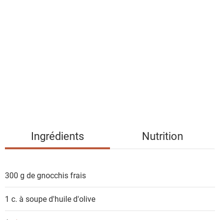
l
i
s
t
e
d
e
s
i
n
g
Ingrédients
Nutrition
r
é
d
300 g de
gnocchis frais
i
e
1 c. à soupe
d'huile d'olive
n
t