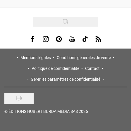
Visit us on Facebook
Visit us on Instagram
Visit us on Pinterest
Visit us on Youtube
Visit us on Tiktok
Visit us on Rss
Mentions légales
Conditions générales de vente
Politique de confidentialité
Contact
Gérer les paramètres de confidentialité
©
ÉDITIONS HUBERT BURDA MÉDIA SAS 2026