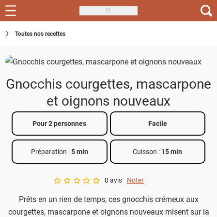
Skip
to
Recettes
Toutes nos recettes
main
content
Inspirations
Conseils
Gnocchis courgettes, mascarpone
Menu de la semaine
et oignons nouveaux
Actus
Pour 2 personnes
Facile
Téléchargez l'app Saveurs Recettes
Préparation :
5 min
Cuisson :
15 min
Index des recettes
0 avis
Noter
Guide d'achat
A star rating of 0 out of 5.
Prêts en un rien de temps, ces gnocchis crémeux aux
courgettes, mascarpone et oignons nouveaux misent sur la