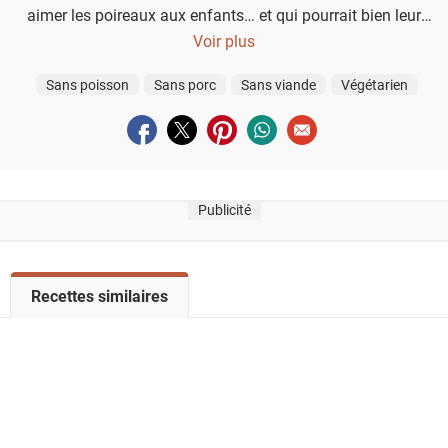
aimer les poireaux aux enfants… et qui pourrait bien leur
donner envie d’en reprendre une deuxième portion !
Voir plus
Sans poisson
Sans porc
Sans viande
Végétarien
Partager sur facebook
Partager sur twitter
Partager sur pinterest
Partager sur whatsapp
Envoyer à un ami
Publicité
V
Recettes similaires
o
i
r
l
a