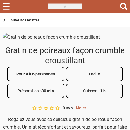
Skip
to
Recettes
Toutes nos recettes
main
content
Inspirations
Conseils
Gratin de poireaux façon crumble
Menu de la semaine
croustillant
Actus
Pour 4 à 6 personnes
Facile
Téléchargez l'app Saveurs Recettes
Préparation :
30 min
Cuisson :
1 h
Index des recettes
0 avis
Noter
Guide d'achat
A star rating of 0 out of 5.
Régalez-vous avec ce délicieux gratin de poireaux façon
crumble. Un plat réconfortant et savoureux, parfait pour faire