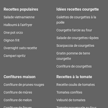
Recettes populaires
Idées recettes courgette
Salade vietnamienne
Galettes de courgettes à la
poêle
Halloumi à l'airfryer
Courgette farcie au four
One pot orzo
Salade de courgettes râpées
Oignon frit
Scarpaccia de courgettes
Overnight oats recette
Gratin pomme de terre
Campari spritz
courgette
Confiture de courgettes
Confitures maison
Recettes à la tomate
Confiture de prunes rouges
Recette coulis de tomates
Confiture de mûres
Tomates confites
Confiture de melon
Velouté de tomates
Confiture de figues
Tomate provençale au four