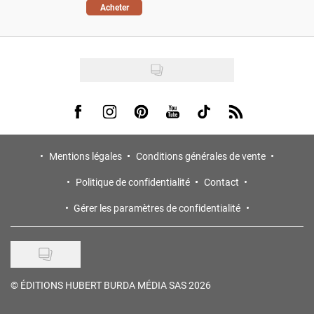
Acheter
Visit us on Facebook
Visit us on Instagram
Visit us on Pinterest
Visit us on Youtube
Visit us on Tiktok
Visit us on Rss
Mentions légales
Conditions générales de vente
Politique de confidentialité
Contact
Gérer les paramètres de confidentialité
©
ÉDITIONS HUBERT BURDA MÉDIA SAS 2026