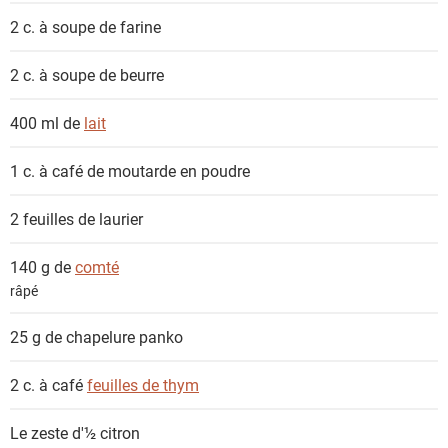
s
2 c. à soupe de
farine
2 c. à soupe de
beurre
400 ml de
lait
1 c. à café de
moutarde en poudre
2
feuilles de laurier
140 g de
comté
râpé
25 g de
chapelure panko
2 c. à café
feuilles de thym
Le zeste d'½ citron