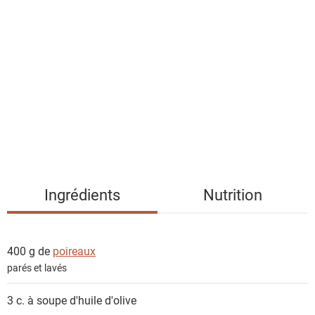
l
i
s
t
e
d
e
s
i
n
g
Ingrédients
Nutrition
r
é
d
400 g de
poireaux
i
parés et lavés
e
n
3 c. à soupe
d'huile d'olive
t