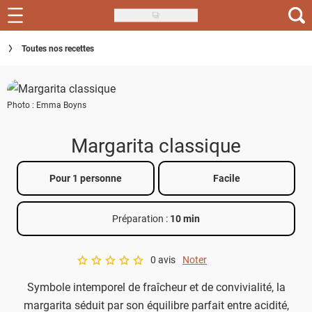
Skip
to
Recettes
Toutes nos recettes
main
content
Inspirations
Photo : Emma Boyns
Conseils
Menu de la semaine
Margarita classique
Actus
Pour 1 personne
Facile
Téléchargez l'app Saveurs Recettes
Préparation :
10 min
Index des recettes
0 avis
Noter
Guide d'achat
A star rating of 0 out of 5.
Symbole intemporel de fraîcheur et de convivialité, la
margarita séduit par son équilibre parfait entre acidité,