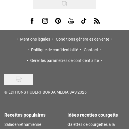
Visit us on Facebook
Visit us on Instagram
Visit us on Pinterest
Visit us on Youtube
Visit us on Tiktok
Visit us on Rss
Mentions légales
Conditions générales de vente
Politique de confidentialité
Contact
Gérer les paramètres de confidentialité
©
ÉDITIONS HUBERT BURDA MÉDIA SAS 2026
Recettes populaires
Idées recettes courgette
Salade vietnamienne
Galettes de courgettes à la