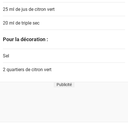
t
25 ml de jus de
citron vert
s
20 ml de
triple sec
Pour la décoration :
Sel
2 quartiers de
citron vert
Publicité