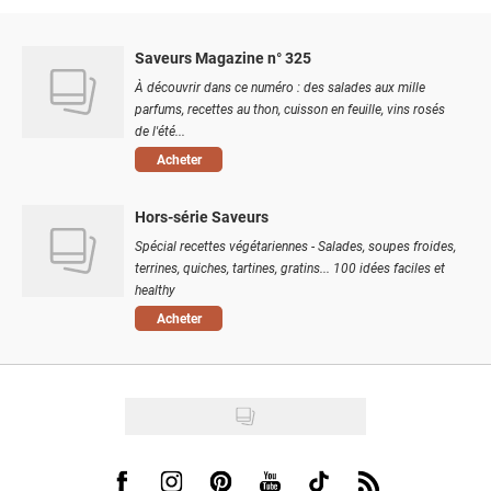
Saveurs Magazine n° 325
À découvrir dans ce numéro : des salades aux mille
parfums, recettes au thon, cuisson en feuille, vins rosés
de l'été...
Acheter
Hors-série Saveurs
Spécial recettes végétariennes - Salades, soupes froides,
terrines, quiches, tartines, gratins... 100 idées faciles et
healthy
Acheter
Visit us on Facebook
Visit us on Instagram
Visit us on Pinterest
Visit us on Youtube
Visit us on Tiktok
Visit us on Rss