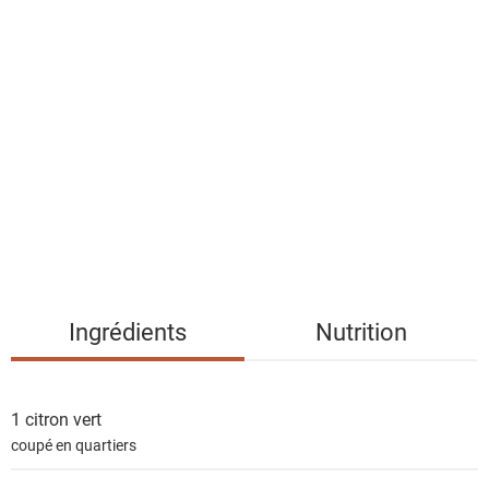
a
l
i
s
t
e
d
e
s
i
n
g
Ingrédients
Nutrition
r
é
d
1
citron vert
i
coupé en quartiers
e
n