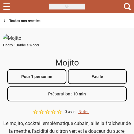
Skip
to
Recettes
Toutes nos recettes
main
content
Inspirations
Photo : Danielle Wood
Conseils
Menu de la semaine
Mojito
Actus
Pour 1 personne
Facile
Téléchargez l'app Saveurs Recettes
Préparation :
10 min
Index des recettes
0 avis
Noter
Guide d'achat
A star rating of 0 out of 5.
Le mojito, cocktail emblématique cubain, allie la fraîcheur de
la menthe, l’acidité du citron vert et la douceur du sucre,