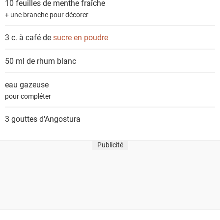
10 feuilles de
menthe fraîche
t
+ une branche pour décorer
s
3 c. à café de
sucre en poudre
50 ml de
rhum blanc
eau gazeuse
pour compléter
3 gouttes
d'Angostura
Publicité