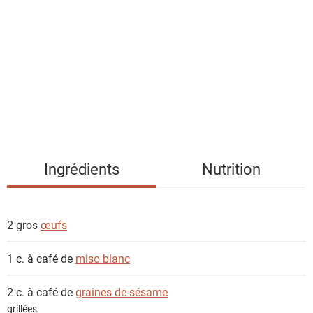
s
t
e
d
e
s
i
n
g
Ingrédients
Nutrition
r
é
d
2 gros
œufs
i
e
1 c. à café de
miso blanc
n
t
2 c. à café de
graines de sésame
s
grillées