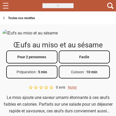
Skip
to
Recettes
Toutes nos recettes
main
content
Inspirations
Conseils
Œufs au miso et au sésame
Menu de la semaine
Pour 2 personnes
Facile
Actus
Préparation :
5 min
Cuisson :
10 min
Téléchargez l'app Saveurs Recettes
Index des recettes
0 avis
Noter
A star rating of 0 out of 5.
Le miso ajoute une saveur umami étonnante à ces œufs
Guide d'achat
faibles en calories. Parfaits sur une salade pour un déjeuner
rapide et savoureux, ces œufs durs conviennent aussi