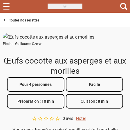
Skip
to
Recettes
Toutes nos recettes
main
content
Inspirations
Photo : Guillaume Czerw
Conseils
Menu de la semaine
Œufs cocotte aux asperges et aux
morilles
Actus
Téléchargez l'app Saveurs Recettes
Pour 4 personnes
Facile
Index des recettes
Préparation :
10 min
Cuisson :
8 min
Guide d'achat
0 avis
Noter
A star rating of 0 out of 5.
Vous avez trouvé un coin à morilles et fait une belle