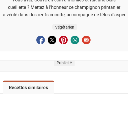
cueillette ? Mettez à l'honneur ce champignon printanier
alvéolé dans des œufs cocotte, accompagné de têtes d'asperg
Végétarien
Partager sur facebook
Partager sur twitter
Partager sur pinterest
Partager sur whatsapp
Envoyer à un ami
Publicité
V
Recettes similaires
o
i
r
l
a