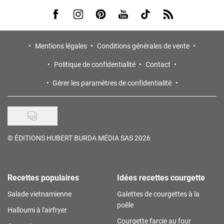
Visit us on Facebook
Visit us on Instagram
Visit us on Pinterest
Visit us on Youtube
Visit us on Tiktok
Visit us on Rss
Mentions légales
Conditions générales de vente
Politique de confidentialité
Contact
Gérer les paramètres de confidentialité
©
ÉDITIONS HUBERT BURDA MÉDIA SAS 2026
Recettes populaires
Idées recettes courgette
Salade vietnamienne
Galettes de courgettes à la
poêle
Halloumi à l'airfryer
Courgette farcie au four