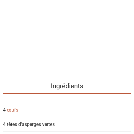
l
i
s
t
e
d
e
s
i
n
g
Ingrédients
r
é
d
4
œufs
i
e
4 têtes
d'asperges vertes
n