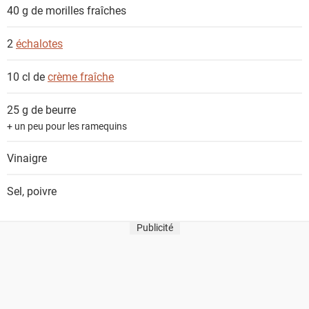
t
40 g de
morilles fraîches
s
2
échalotes
10 cl de
crème fraîche
25 g de
beurre
+ un peu pour les ramequins
Vinaigre
Sel, poivre
Publicité