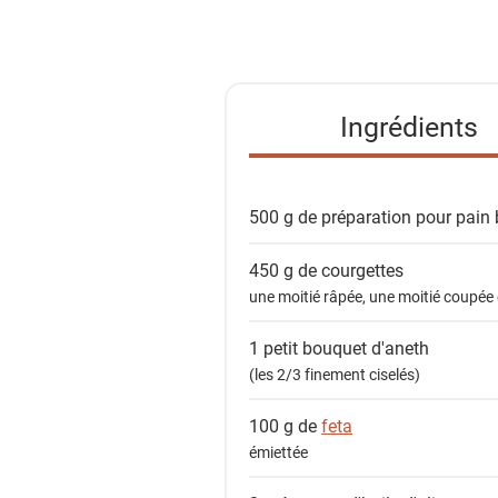
i
s
t
e
Ingrédients
d
e
s
500 g de
préparation pour pain 
i
n
450 g de
courgettes
g
une moitié râpée, une moitié coupée 
r
é
1 petit bouquet
d'aneth
d
(les 2/3 finement ciselés)
i
e
100 g de
feta
n
émiettée
t