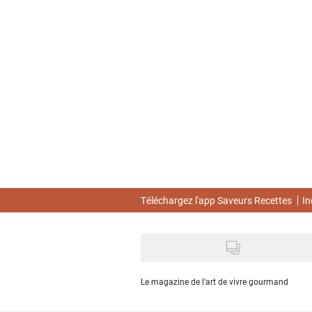
Skip
to
main
content
Téléchargez l'app Saveurs Recettes
In
Le magazine de l'art de vivre gourmand