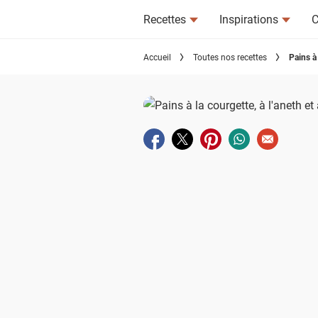
Recettes
Inspirations
C
Accueil
Toutes nos recettes
Pains à 
Partager sur facebook
Partager sur twitter
Partager sur pinterest
Partager sur wha
Envoyer à u