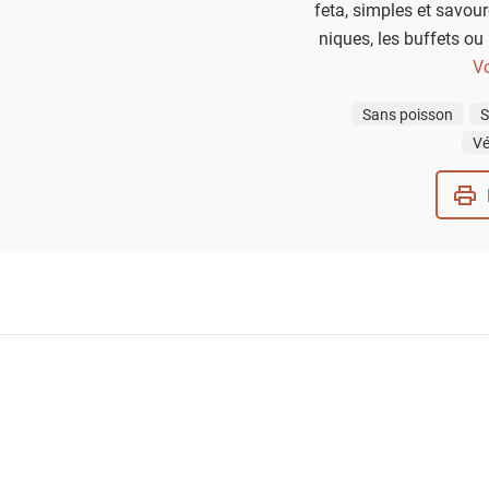
feta, simples et savour
niques, les buffets o
personnaliser
Vo
Sans poisson
S
Vé