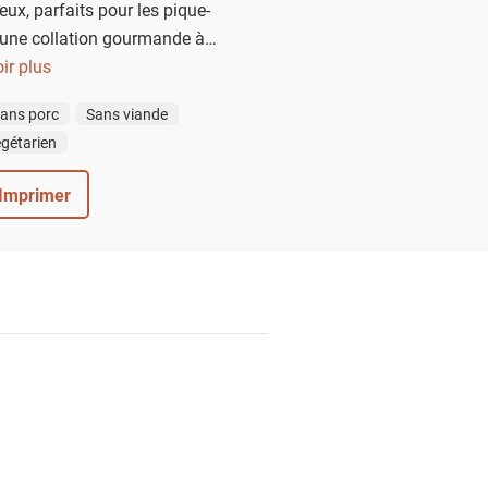
eux, parfaits pour les pique-
u une collation gourmande à
 selon vos envies.
ir plus
ans porc
Sans viande
gétarien
Imprimer