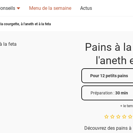
onseils
Menu de la semaine
Actus
la courgette, à l'aneth et à la feta
Pains à la
l'aneth 
tsapp
n ami
Pour 12 petits pains
Préparation :
30 min
+ le te
A star rating of 
Découvrez des pains à la