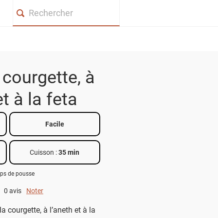
Search
 courgette, à
et à la feta
Facile
Cuisson :
35 min
mps de pousse
0 avis
Noter
0 out of 5.
 courgette, à l’aneth et à la