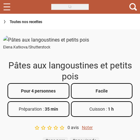
Skip
to
Recettes
Toutes nos recettes
main
content
Inspirations
Elena.Katkova/Shutterstock
Conseils
Menu de la semaine
Pâtes aux langoustines et petits
pois
Actus
Téléchargez l'app Saveurs Recettes
Pour 4 personnes
Facile
Index des recettes
Préparation :
35 min
Cuisson :
1 h
Guide d'achat
0 avis
Noter
A star rating of 0 out of 5.