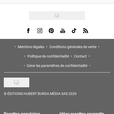
Visit us on Facebook
Visit us on Instagram
Visit us on Pinterest
Visit us on Youtube
Visit us on Tiktok
Visit us on Rss
Mentions légales
Conditions générales de vente
Politique de confidentialité
Contact
Gérer les paramètres de confidentialité
©
ÉDITIONS HUBERT BURDA MÉDIA SAS 2026
Recettes populaires
Idées recettes courgette