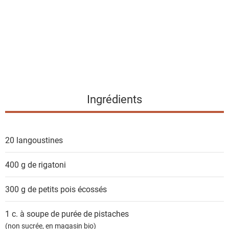
e
d
e
s
i
n
g
Ingrédients
r
é
d
20
langoustines
i
e
400 g
de rigatoni
n
t
300 g
de petits pois écossés
s
1 c. à soupe
de purée de pistaches
(non sucrée, en magasin bio)