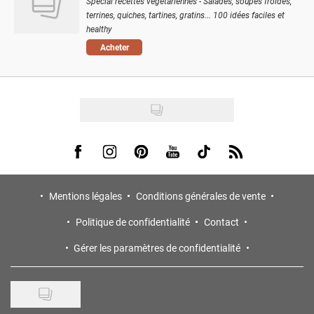
Spécial recettes végétariennes - Salades, soupes froides,
terrines, quiches, tartines, gratins... 100 idées faciles et
healthy
Acheter
Visit us on Facebook
Visit us on Instagram
Visit us on Pinterest
Visit us on Youtube
Visit us on Tiktok
Visit us on Rss
Mentions légales
Conditions générales de vente
Politique de confidentialité
Contact
Gérer les paramètres de confidentialité