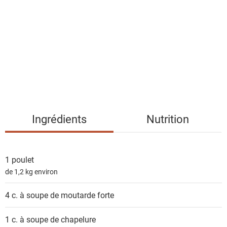
s
t
e
d
e
s
i
n
g
Ingrédients
Nutrition
r
é
d
1
poulet
i
de 1,2 kg environ
e
n
4 c. à soupe de
moutarde forte
t
s
1 c. à soupe de
chapelure