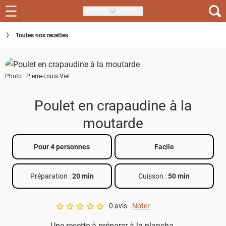
Skip
to
Recettes
Toutes nos recettes
main
content
Inspirations
Photo : Pierre-Louis Viel
Conseils
Menu de la semaine
Poulet en crapaudine à la
moutarde
Actus
Téléchargez l'app Saveurs Recettes
Pour 4 personnes
Facile
Index des recettes
Préparation :
20 min
Cuisson :
50 min
Guide d'achat
0 avis
Noter
A star rating of 0 out of 5.
Une recette à préparer à la plancha.