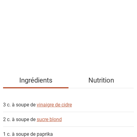
i
s
t
e
d
e
s
i
n
g
Ingrédients
Nutrition
r
é
d
3 c. à soupe de
vinaigre de cidre
i
e
2 c. à soupe de
sucre blond
n
t
1 c. à soupe de
paprika