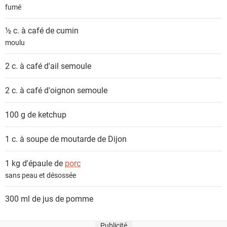
s
fumé
½ c. à café de
cumin
moulu
2 c. à café
d'ail semoule
2 c. à café
d'oignon semoule
100 g de
ketchup
1 c. à soupe de
moutarde de Dijon
1 kg d'épaule de
porc
sans peau et désossée
300 ml de
jus de pomme
Publicité