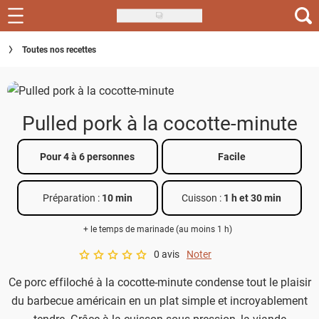
Skip
to
Recettes
Toutes nos recettes
main
content
Inspirations
Conseils
Pulled pork à la cocotte-minute
Menu de la semaine
Pour 4 à 6 personnes
Facile
Actus
Préparation :
10 min
Cuisson :
1 h et 30 min
Téléchargez l'app Saveurs Recettes
+ le temps de marinade (au moins 1 h)
Index des recettes
0 avis
Noter
A star rating of 0 out of 5.
Guide d'achat
Ce porc effiloché à la cocotte-minute condense tout le plaisir
du barbecue américain en un plat simple et incroyablement
tendre. Grâce à la cuisson sous pression, la viande