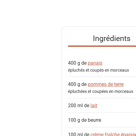
l
i
s
t
e
Ingrédients
d
e
s
400 g de
panais
i
épluchés et coupés en morceaux
n
g
400 g de
pommes de terre
r
épluchées et coupées en morceaux
é
d
200 ml de
lait
i
e
100 g de
beurre
n
100 ml de
crème fraîche épaiss
t