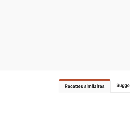
Sugge
V
Recettes similaires
o
i
r
l
a