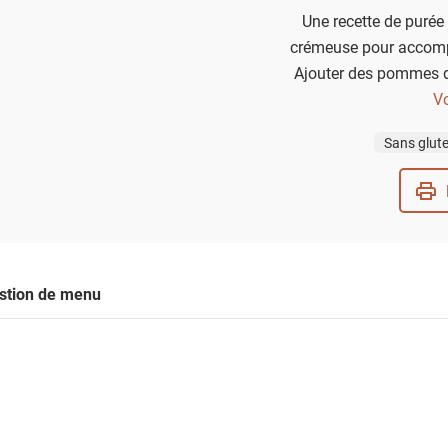
Une recette de purée
crémeuse pour accomp
Ajouter des pommes de
qu'elle s'émulsifie en une
Vo
conservera toujours
Sans glut
stion de menu