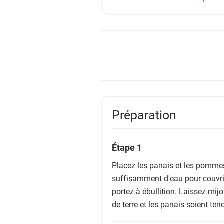
s
Préparation
Étape 1
Placez les panais et les pommes 
suffisamment d'eau pour couvri
portez à ébullition. Laissez mi
de terre et les panais soient ten