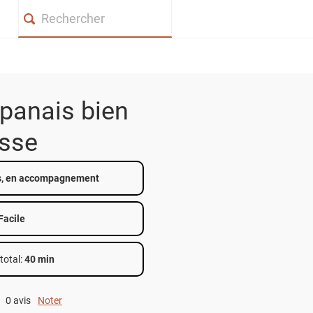
Search
panais bien
isse
s, en accompagnement
Facile
total
:
40 min
0 avis
Noter
0 out of 5.