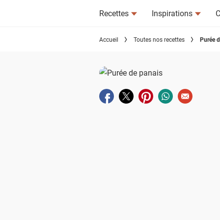
Recettes
Inspirations
C
Accueil
Toutes nos recettes
Purée d
Partager sur facebook
Partager sur twitter
Partager sur pinterest
Partager sur wha
Envoyer à u