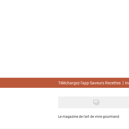
Skip
to
main
content
Téléchargez l'app Saveurs Recettes
In
Le magazine de l'art de vivre gourmand