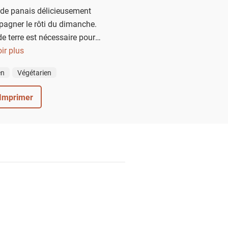
 de panais délicieusement
agner le rôti du dimanche.
 terre est nécessaire pour
 purée lisse ; pour autant, elle
ir plus
 son bon goût de panais.
en
Végétarien
Imprimer