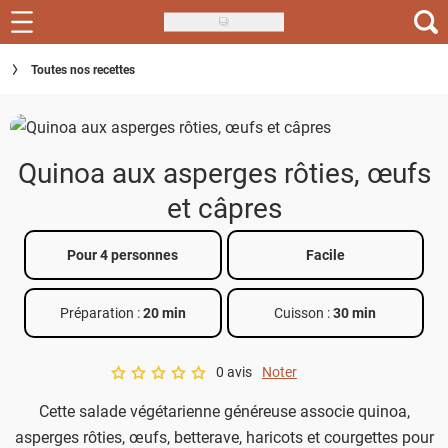
Skip
to
Recettes
Toutes nos recettes
main
content
Inspirations
Conseils
Quinoa aux asperges rôties, œufs
Menu de la semaine
et câpres
Actus
Pour 4 personnes
Facile
Téléchargez l'app Saveurs Recettes
Préparation :
20 min
Cuisson :
30 min
Index des recettes
0 avis
Noter
Guide d'achat
A star rating of 0 out of 5.
Cette salade végétarienne généreuse associe quinoa,
asperges rôties, œufs, betterave, haricots et courgettes pour