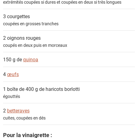
extrémités coupées si dures et coupées en deux si très longues
t
s
3
courgettes
coupées en grosses tranches
2
oignons rouges
coupés en deux puis en morceaux
150 g de
quinoa
4
œufs
1 boîte de 400 g de
haricots borlotti
égouttés
2
betteraves
cuites, coupées en dés
Pour la vinaigrette :