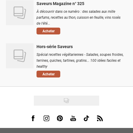
Saveurs Magazine n° 325
À découvrir dans ce numéro : des salades aux mille
parfums, recettes au thon, cuisson en feuille, vins rosés
de l'été...
Acheter
Hors-série Saveurs
Spécial recettes végétariennes - Salades, soupes froides,
terrines, quiches, tartines, gratins... 100 idées faciles et
healthy
Acheter
Visit us on Facebook
Visit us on Instagram
Visit us on Pinterest
Visit us on Youtube
Visit us on Tiktok
Visit us on Rss