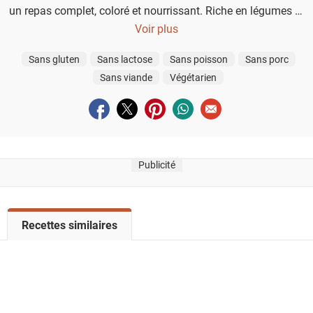
un repas complet, coloré et nourrissant. Riche en légumes et
en protéines, elle vous aide facilement à atteindre vos cinq
Voir plus
portions quotidiennes de fruits et légumes.
Sans gluten
Sans lactose
Sans poisson
Sans porc
Sans viande
Végétarien
Partager sur facebook
Partager sur twitter
Partager sur pinterest
Partager sur whatsapp
Envoyer à un ami
Publicité
V
Recettes similaires
o
i
r
l