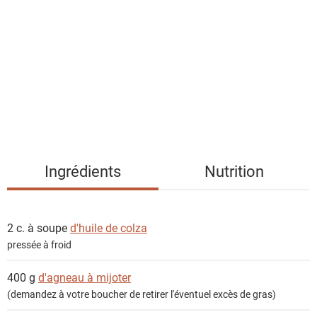
s
t
e
d
e
s
i
n
g
Ingrédients
Nutrition
r
é
d
2 c. à soupe
d'huile de colza
i
pressée à froid
e
n
400 g
d'agneau à mijoter
t
(demandez à votre boucher de retirer l'éventuel excès de gras)
s