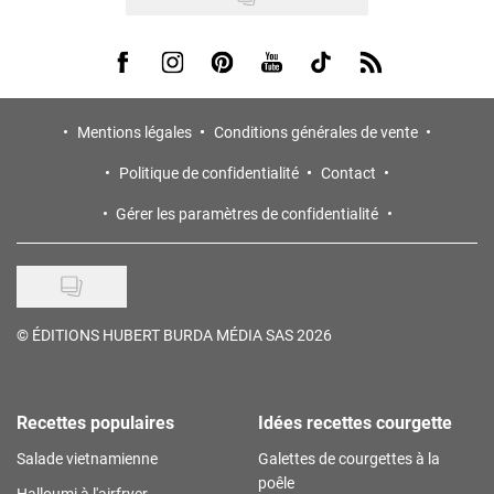
Visit us on Facebook
Visit us on Instagram
Visit us on Pinterest
Visit us on Youtube
Visit us on Tiktok
Visit us on Rss
Mentions légales
Conditions générales de vente
Politique de confidentialité
Contact
Gérer les paramètres de confidentialité
©
ÉDITIONS HUBERT BURDA MÉDIA SAS 2026
Recettes populaires
Idées recettes courgette
Salade vietnamienne
Galettes de courgettes à la
poêle
Halloumi à l'airfryer