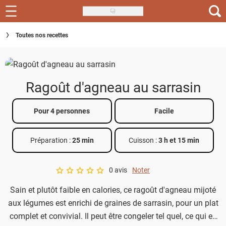
Skip
to
Recettes
Toutes nos recettes
main
content
Inspirations
Conseils
Ragoût d'agneau au sarrasin
Menu de la semaine
Pour 4 personnes
Facile
Actus
Préparation :
25 min
Cuisson :
3 h et 15 min
Téléchargez l'app Saveurs Recettes
Index des recettes
0 avis
Noter
A star rating of 0 out of 5.
Sain et plutôt faible en calories, ce ragoût d'agneau mijoté
Guide d'achat
aux légumes est enrichi de graines de sarrasin, pour un plat
complet et convivial. Il peut être congeler tel quel, ce qui en