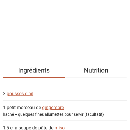
s
t
e
d
e
s
i
n
g
Ingrédients
Nutrition
r
é
d
2
gousses d'ail
i
e
1 petit morceau de
gingembre
n
haché + quelques fines allumettes pour servir (facultatif)
t
s
1,5 c. à soupe de pâte de
miso