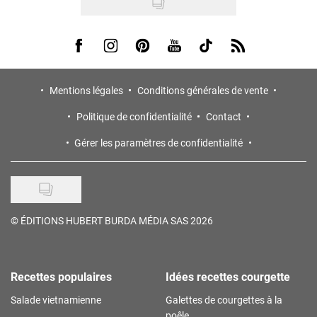
Visit us on Facebook
Visit us on Instagram
Visit us on Pinterest
Visit us on Youtube
Visit us on Tiktok
Visit us on Rss
Mentions légales
Conditions générales de vente
Politique de confidentialité
Contact
Gérer les paramètres de confidentialité
©
ÉDITIONS HUBERT BURDA MÉDIA SAS 2026
Recettes populaires
Idées recettes courgette
Salade vietnamienne
Galettes de courgettes à la
poêle