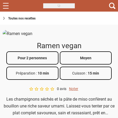
Skip
to
Recettes
Toutes nos recettes
main
content
Inspirations
Conseils
Ramen vegan
Menu de la semaine
Pour 2 personnes
Moyen
Actus
Préparation :
10 min
Cuisson :
15 min
Téléchargez l'app Saveurs Recettes
Index des recettes
0 avis
Noter
A star rating of 0 out of 5.
Les champignons séchés et la pâte de miso confèrent au
Guide d'achat
bouillon une riche saveur umami. Laissez-vous tenter par ce
plat complet savoureux, sain et rassasiant, prêt en