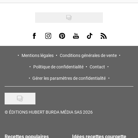
Visit us on Facebook
Visit us on Instagram
Visit us on Pinterest
Visit us on Youtube
Visit us on Tiktok
Visit us on Rss
Mentions légales
Conditions générales de vente
Politique de confidentialité
Contact
Gérer les paramètres de confidentialité
©
ÉDITIONS HUBERT BURDA MÉDIA SAS 2026
Recettes populaires
Idées recettes courgette