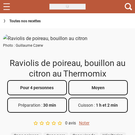
Skip
to
Recettes
Toutes nos recettes
main
content
Inspirations
Photo : Guillaume Czerw
Conseils
Menu de la semaine
Raviolis de poireau, bouillon au
citron au Thermomix
Actus
Téléchargez l'app Saveurs Recettes
Pour 4 personnes
Moyen
Index des recettes
Préparation :
30 min
Cuisson :
1 h et 2 min
Guide d'achat
0 avis
Noter
A star rating of 0 out of 5.