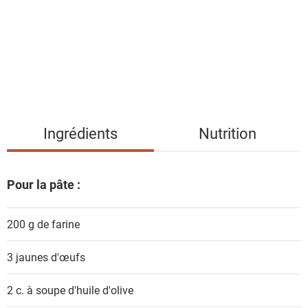
e
d
e
s
i
n
g
Ingrédients
Nutrition
r
é
d
Pour la pâte :
i
e
200 g de
farine
n
t
3
jaunes d'œufs
s
2 c. à soupe
d'huile d'olive