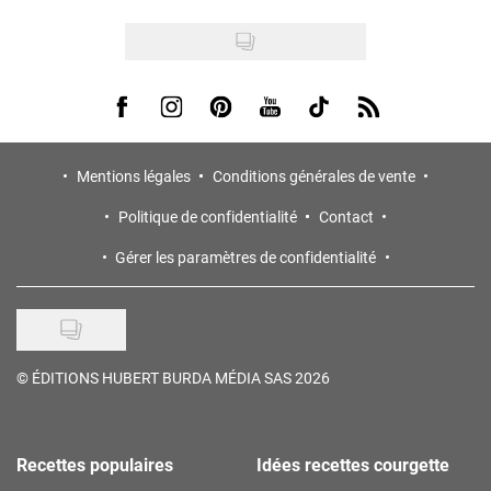
Visit us on Facebook
Visit us on Instagram
Visit us on Pinterest
Visit us on Youtube
Visit us on Tiktok
Visit us on Rss
Mentions légales
Conditions générales de vente
Politique de confidentialité
Contact
Gérer les paramètres de confidentialité
©
ÉDITIONS HUBERT BURDA MÉDIA SAS 2026
Recettes populaires
Idées recettes courgette