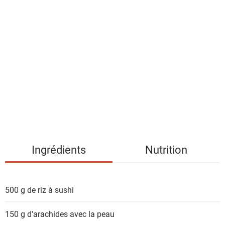
l
i
s
t
e
d
e
s
i
n
g
Ingrédients
Nutrition
r
é
d
500 g de
riz à sushi
i
e
150 g
d'arachides avec la peau
n