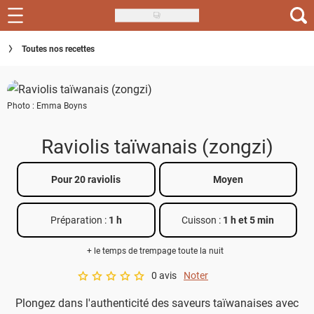
Skip
to
Recettes
Toutes nos recettes
main
content
Inspirations
Photo : Emma Boyns
Conseils
Menu de la semaine
Raviolis taïwanais (zongzi)
Actus
Pour 20 raviolis
Moyen
Téléchargez l'app Saveurs Recettes
Préparation :
1 h
Cuisson :
1 h et 5 min
Index des recettes
+ le temps de trempage toute la nuit
Guide d'achat
0 avis
Noter
A star rating of 0 out of 5.
Plongez dans l'authenticité des saveurs taïwanaises avec