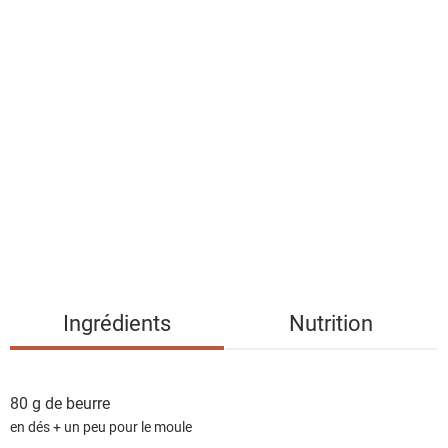
a
l
i
s
t
e
d
e
s
i
n
g
Ingrédients
Nutrition
r
é
d
80 g de
beurre
i
en dés + un peu pour le moule
e