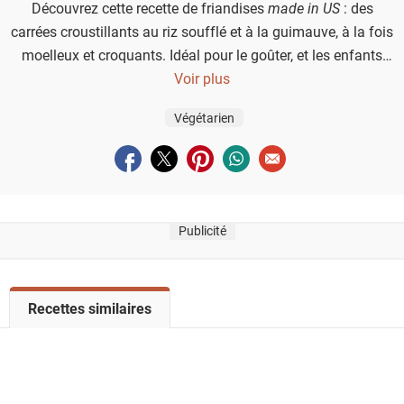
Découvrez cette recette de friandises
made in US
: des
carrées croustillants au riz soufflé et à la guimauve, à la fois
moelleux et croquants. Idéal pour le goûter, et les enfants
adoreront mettre la main à la pâte !
Voir plus
Végétarien
Partager sur facebook
Partager sur twitter
Partager sur pinterest
Partager sur whatsapp
Envoyer à un ami
Publicité
V
Recettes similaires
o
i
r
l