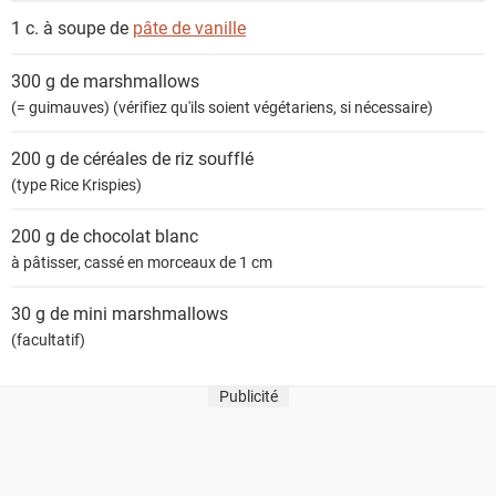
n
1 c. à soupe de
pâte de vanille
t
s
300 g de
marshmallows
(= guimauves) (vérifiez qu'ils soient végétariens, si nécessaire)
200 g de
céréales de riz soufflé
(type Rice Krispies)
200 g de
chocolat blanc
à pâtisser, cassé en morceaux de 1 cm
30 g de
mini marshmallows
(facultatif)
Publicité