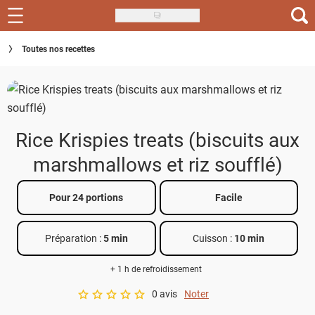
Skip
to
Recettes
Toutes nos recettes
main
content
Inspirations
Conseils
Rice Krispies treats (biscuits aux
Menu de la semaine
marshmallows et riz soufflé)
Actus
Pour 24 portions
Facile
Téléchargez l'app Saveurs Recettes
Index des recettes
Préparation :
5 min
Cuisson :
10 min
Guide d'achat
+ 1 h de refroidissement
0 avis
Noter
A star rating of 0 out of 5.