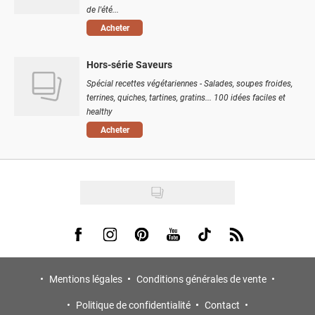
de l'été...
Acheter
Hors-série Saveurs
Spécial recettes végétariennes - Salades, soupes froides,
terrines, quiches, tartines, gratins... 100 idées faciles et
healthy
Acheter
Visit us on Facebook
Visit us on Instagram
Visit us on Pinterest
Visit us on Youtube
Visit us on Tiktok
Visit us on Rss
Mentions légales
Conditions générales de vente
Politique de confidentialité
Contact