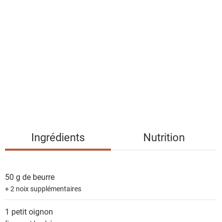
l
i
s
t
e
d
e
s
i
n
g
Ingrédients
Nutrition
r
é
d
50 g de
beurre
i
+ 2 noix supplémentaires
e
n
1 petit
oignon
t