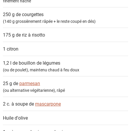
finement haché
s
250 g de
courgettes
(140 g grossièrement râpée + le reste coupé en dés)
175 g de
riz à risotto
1
citron
1,2 l de
bouillon de légumes
(ou de poulet), maintenu chaud à feu doux
25 g de
parmesan
(ou alternative végétarienne), râpé
2 c. à soupe de
mascarpone
Huile d'olive