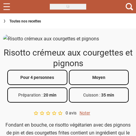
Skip
to
Recettes
Toutes nos recettes
main
content
Inspirations
Conseils
Risotto crémeux aux courgettes et
Menu de la semaine
pignons
Actus
Pour 4 personnes
Moyen
Téléchargez l'app Saveurs Recettes
Préparation :
20 min
Cuisson :
35 min
Index des recettes
0 avis
Noter
Guide d'achat
A star rating of 0 out of 5.
Fondant en bouche, ce risotto végétarien avec des pignons
de pin et des courgettes frites contient un ingrédient qui le