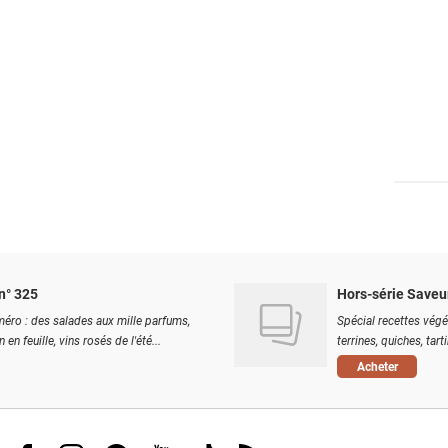
n° 325
Hors-série Saveu
éro : des salades aux mille parfums,
Spécial recettes végé
 en feuille, vins rosés de l'été...
terrines, quiches, tart
Acheter