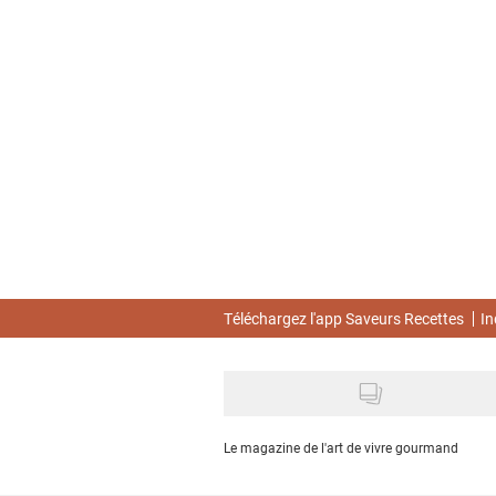
Skip
to
main
content
Téléchargez l'app Saveurs Recettes
In
Le magazine de l'art de vivre gourmand