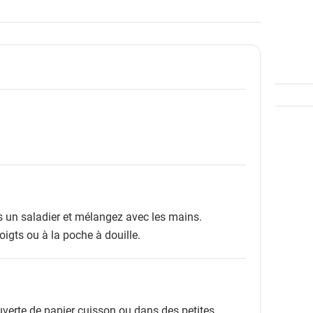
s un saladier et mélangez avec les mains.
igts ou à la poche à douille.
verte de papier cuisson ou dans des petites