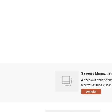
Saveurs Magazine 
À découvrir dans ce num
recettes au thon, cuisson
Acheter