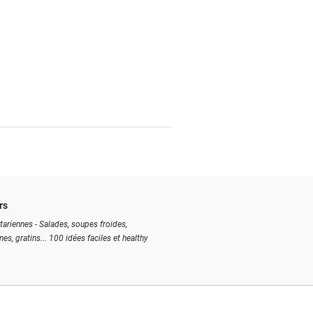
rs
tariennes - Salades, soupes froides,
ines, gratins... 100 idées faciles et healthy