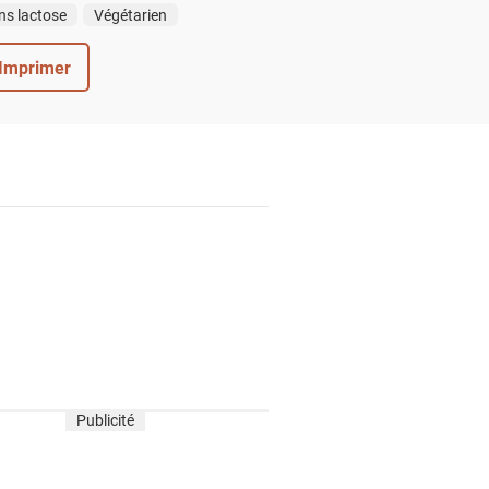
ns lactose
Végétarien
Imprimer
Publicité