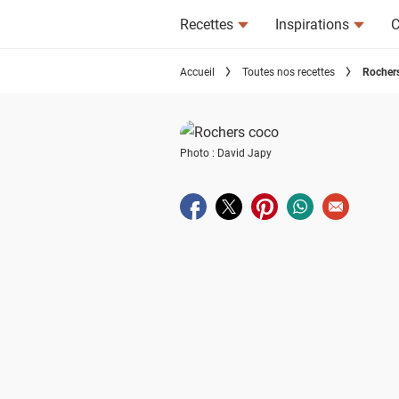
Recettes
Inspirations
C
Accueil
Toutes nos recettes
Rocher
Photo : David Japy
Partager sur facebook
Partager sur twitter
Partager sur pinterest
Partager sur wha
Envoyer à u