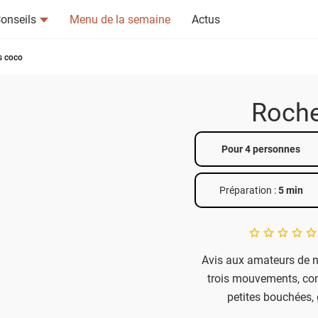
onseils
Menu de la semaine
Actus
s coco
Roche
Pour 4 personnes
tsapp
n ami
Préparation :
5 min
A star rating of 
Avis aux amateurs de n
trois mouvements, con
petites bouchées,