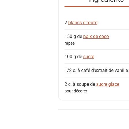
d
e
s
2
blancs d'œufs
i
n
150 g de
noix de coco
g
râpée
r
é
100 g de
sucre
d
i
1/2 c. à café
d'extrait de vanille
e
n
2 c. à soupe de
sucre glace
t
pour décorer
s