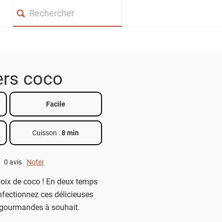
Search
rs coco
Facile
Cuisson :
8 min
0 avis
Noter
0 out of 5.
oix de coco ! En deux temps
fectionnez ces délicieuses
 gourmandes à souhait.