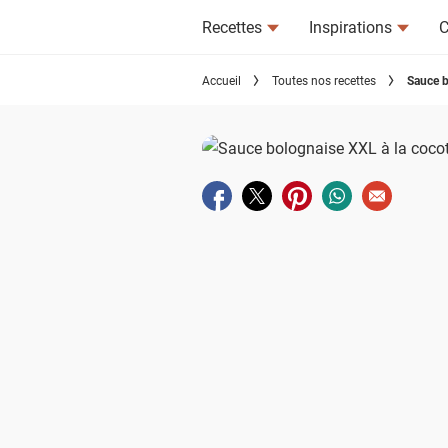
Recettes
Inspirations
C
Accueil
Toutes nos recettes
Sauce b
Partager sur facebook
Partager sur twitter
Partager sur pinterest
Partager sur wha
Envoyer à u