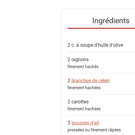
t
e
Ingrédients
d
e
s
2 c. à soupe
d'huile d'olive
i
n
2
oignons
g
finement hachés
r
é
2
branches de céleri
d
finement hachées
i
e
2
carottes
n
finement hachées
t
3
gousses d'ail
s
pressées ou finement râpées