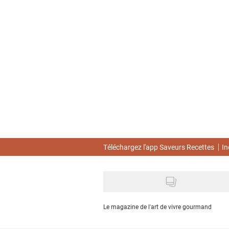
Skip
to
main
content
Téléchargez l'app Saveurs Recettes
In
Le magazine de l'art de vivre gourmand