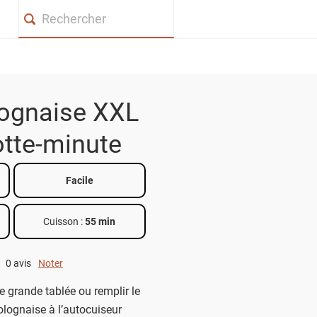
Search
ognaise XXL
otte-minute
Facile
Cuisson :
55 min
0 avis
Noter
0 out of 5.
e grande tablée ou remplir le
olognaise à l’autocuiseur