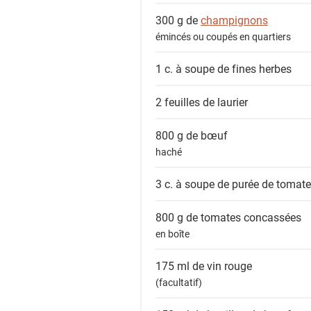
300 g de
champignons
émincés ou coupés en quartiers
1 c. à soupe de
fines herbes
2
feuilles de laurier
800 g de
bœuf
haché
3 c. à soupe de
purée de tomat
800 g de
tomates concassées
en boîte
175 ml de
vin rouge
(facultatif)