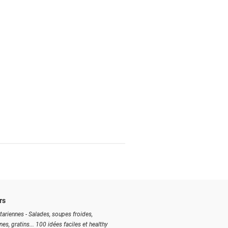
rs
tariennes - Salades, soupes froides,
ines, gratins... 100 idées faciles et healthy