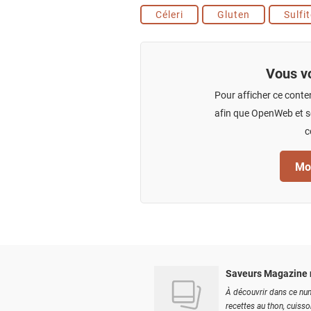
Céleri
Gluten
Sulfi
Vous vo
Pour afficher ce conte
afin que OpenWeb et se
c
Mod
Saveurs Magazine 
À découvrir dans ce num
recettes au thon, cuisson