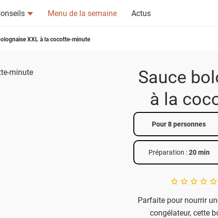
onseils
Menu de la semaine
Actus
olognaise XXL à la cocotte-minute
Sauce bol
à la coc
tsapp
n ami
Pour 8 personnes
Préparation :
20 min
A star rating of 
Parfaite pour nourrir un
congélateur, cette b