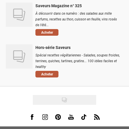
Saveurs Magazine n° 325
À découvrir dans ce numéro : des salades aux mille
parfums, recettes au thon, cuisson en feuille, vins rosés
de l'été...
Acheter
Hors-série Saveurs
Spécial recettes végétariennes - Salades, soupes froides,
terrines, quiches, tartines, gratins... 100 idées faciles et
healthy
Acheter
Visit us on Facebook
Visit us on Instagram
Visit us on Pinterest
Visit us on Youtube
Visit us on Tiktok
Visit us on Rss