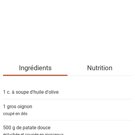
s
t
e
d
e
s
i
n
g
Ingrédients
Nutrition
r
é
d
1 c. à soupe
d'huile d'olive
i
e
1 gros
oignon
n
coupé en dés
t
s
500 g de
patate douce
épluchée et coupée en morceaux