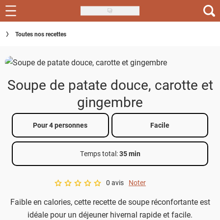
Skip
to
Recettes
Toutes nos recettes
main
content
Inspirations
Conseils
Soupe de patate douce, carotte et
Menu de la semaine
gingembre
Actus
Pour 4 personnes
Facile
Téléchargez l'app Saveurs Recettes
Temps total
:
35 min
Index des recettes
0 avis
Noter
Guide d'achat
A star rating of 0 out of 5.
Faible en calories, cette recette de soupe réconfortante est
idéale pour un déjeuner hivernal rapide et facile.