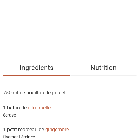
t
e
d
e
s
i
n
g
Ingrédients
Nutrition
r
é
d
750 ml de
bouillon de poulet
i
e
1 bâton de
citronnelle
n
écrasé
t
s
1 petit morceau de
gingembre
finement émincé