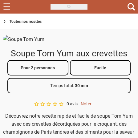
Skip
to
Recettes
Toutes nos recettes
main
content
Inspirations
Conseils
Soupe Tom Yum aux crevettes
Menu de la semaine
Pour 2 personnes
Facile
Actus
Temps total
:
30 min
Téléchargez l'app Saveurs Recettes
Index des recettes
0 avis
Noter
A star rating of 0 out of 5.
Découvrez notre recette rapide et facile de soupe Tom Yum
Guide d'achat
avec des crevettes décortiquées pour le croquant, des
champignons de Paris tendres et des piments pour la saveur r