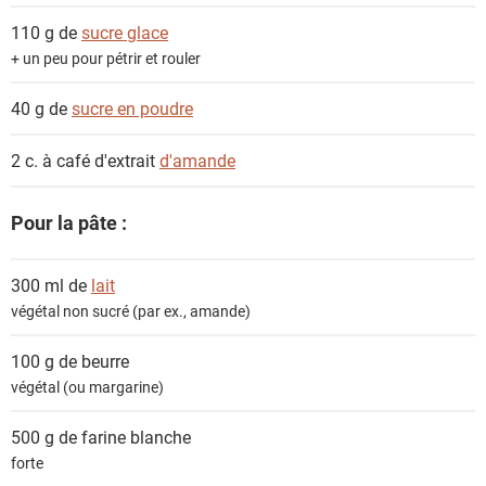
t
110 g de
sucre glace
s
+ un peu pour pétrir et rouler
40 g de
sucre en poudre
2 c. à café d'extrait
d'amande
Pour la pâte :
300 ml de
lait
végétal non sucré (par ex., amande)
100 g de
beurre
végétal (ou margarine)
500 g de
farine blanche
forte