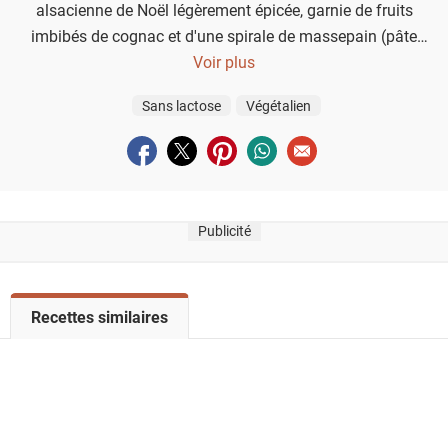
alsacienne de Noël légèrement épicée, garnie de fruits
imbibés de cognac et d'une spirale de massepain (pâte
d'amande) maison.
Voir plus
Sans lactose
Végétalien
Partager sur facebook
Partager sur twitter
Partager sur pinterest
Partager sur whatsapp
Envoyer à un ami
Publicité
V
Recettes similaires
o
i
r
l
a