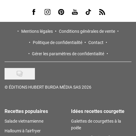
Visit us on Facebook
Visit us on Instagram
Visit us on Pinterest
Visit us on Youtube
Visit us on Tiktok
Visit us on Rss
Mentions légales
Conditions générales de vente
Politique de confidentialité
Contact
Gérer les paramètres de confidentialité
©
ÉDITIONS HUBERT BURDA MÉDIA SAS 2026
Recettes populaires
Idées recettes courgette
Salade vietnamienne
Galettes de courgettes à la
poêle
Halloumi à l'airfryer