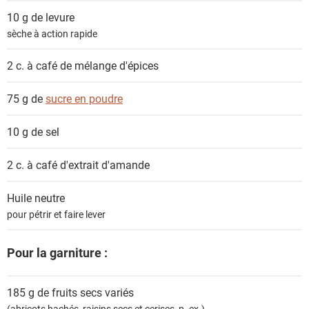
10 g de
levure
sèche à action rapide
2 c. à café de
mélange d'épices
75 g de
sucre en poudre
10 g de
sel
2 c. à café
d'extrait d'amande
Huile neutre
pour pétrir et faire lever
Pour la garniture :
185 g de
fruits secs variés
(abricots hachés, raisins secs et cerises, p. ex.)