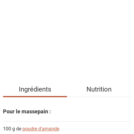
l
i
s
t
e
d
e
s
i
n
g
Ingrédients
Nutrition
r
é
d
Pour le massepain :
i
e
100 g de
poudre d'amande
n