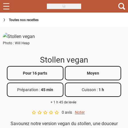
Skip
to
Recettes
Toutes nos recettes
main
content
Inspirations
Photo : Will Heap
Conseils
Menu de la semaine
Stollen vegan
Actus
Pour 16 parts
Moyen
Téléchargez l'app Saveurs Recettes
Préparation :
45 min
Cuisson :
1 h
Index des recettes
+ 1 h 45 de levée
Guide d'achat
0 avis
Noter
A star rating of 0 out of 5.
Savourez notre version vegan du
stollen
, une douceur