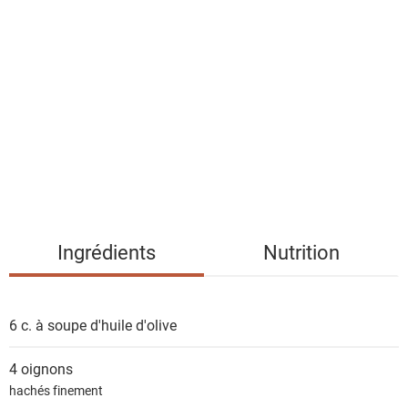
l
i
s
t
e
d
e
s
i
n
g
Ingrédients
Nutrition
r
é
d
6 c. à soupe
d'huile d'olive
i
e
4
oignons
n
hachés finement
t