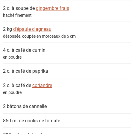
s
2 c. à soupe de
gingembre frais
haché finement
2 kg
d'épaule d'agneau
désossée, coupée en morceaux de 5 cm
4 c. à café
de cumin
en poudre
2 c. à café de
paprika
2 c. à café de
coriandre
en poudre
2 bâtons de
cannelle
850 ml de
coulis de tomate