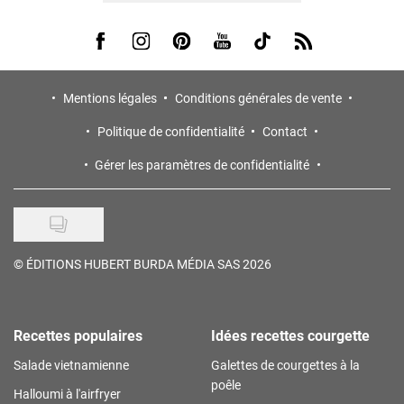
Visit us on Facebook
Visit us on Instagram
Visit us on Pinterest
Visit us on Youtube
Visit us on Tiktok
Visit us on Rss
Mentions légales
Conditions générales de vente
Politique de confidentialité
Contact
Gérer les paramètres de confidentialité
©
ÉDITIONS HUBERT BURDA MÉDIA SAS 2026
Recettes populaires
Idées recettes courgette
Salade vietnamienne
Galettes de courgettes à la
poêle
Halloumi à l'airfryer