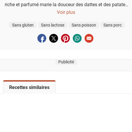
riche et parfumé marie la douceur des dattes et des patates
douces à la profondeur des épices, créant une harmonie
Voir plus
parfaite qui vous transporte au cœur du Maghreb.
Sans gluten
Sans lactose
Sans poisson
Sans porc
Partager sur facebook
Partager sur twitter
Partager sur pinterest
Partager sur whatsapp
Envoyer à un ami
Publicité
V
Recettes similaires
o
i
r
l
a