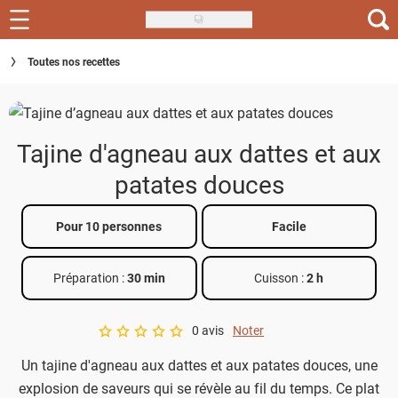
Skip
to
Recettes
Toutes nos recettes
main
content
Inspirations
Conseils
Tajine d'agneau aux dattes et aux
Menu de la semaine
patates douces
Actus
Pour 10 personnes
Facile
Téléchargez l'app Saveurs Recettes
Préparation :
30 min
Cuisson :
2 h
Index des recettes
0 avis
Noter
Guide d'achat
A star rating of 0 out of 5.
Un tajine d'agneau aux dattes et aux patates douces, une
explosion de saveurs qui se révèle au fil du temps. Ce plat