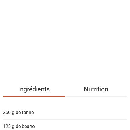
a
l
i
s
t
e
d
e
s
i
n
g
Ingrédients
Nutrition
r
é
d
250 g de
farine
i
e
125 g de
beurre