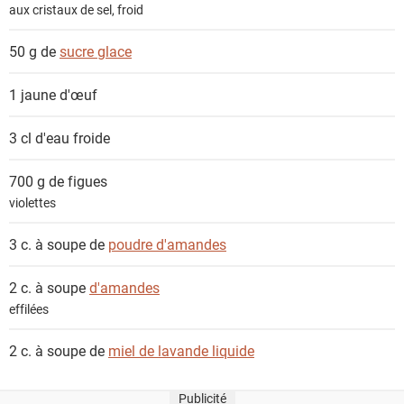
n
aux cristaux de sel, froid
t
s
50 g de
sucre glace
1
jaune d'œuf
3 cl
d'eau froide
700 g de
figues
violettes
3 c. à soupe de
poudre d'amandes
2 c. à soupe
d'amandes
effilées
2 c. à soupe de
miel de lavande liquide
Publicité