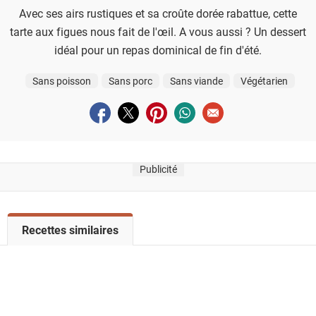
Avec ses airs rustiques et sa croûte dorée rabattue, cette
tarte aux figues nous fait de l'œil. A vous aussi ? Un dessert
idéal pour un repas dominical de fin d'été.
Sans poisson
Sans porc
Sans viande
Végétarien
Partager sur facebook
Partager sur twitter
Partager sur pinterest
Partager sur whatsapp
Envoyer à un ami
Publicité
V
Recettes similaires
o
i
r
l