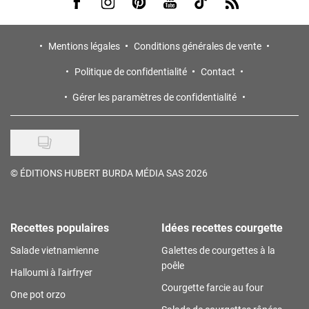
Visit us on Facebook
Visit us on Instagram
Visit us on Pinterest
Visit us on Youtube
Visit us on Tiktok
Visit us on Rss
Mentions légales
Conditions générales de vente
Politique de confidentialité
Contact
Gérer les paramètres de confidentialité
©
ÉDITIONS HUBERT BURDA MÉDIA SAS 2026
Recettes populaires
Idées recettes courgette
Salade vietnamienne
Galettes de courgettes à la
poêle
Halloumi à l'airfryer
Courgette farcie au four
One pot orzo