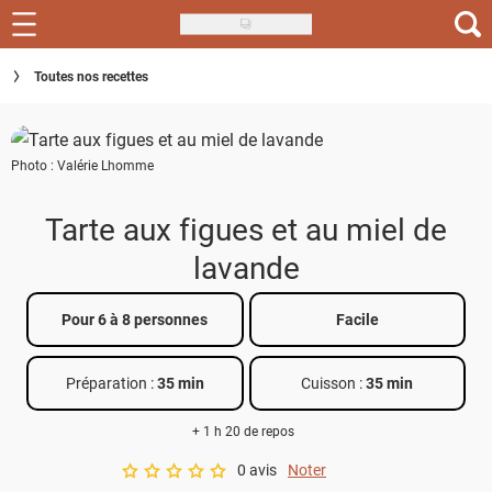
Skip
to
Recettes
Toutes nos recettes
main
content
Inspirations
Photo : Valérie Lhomme
Conseils
Menu de la semaine
Tarte aux figues et au miel de
lavande
Actus
Téléchargez l'app Saveurs Recettes
Pour 6 à 8 personnes
Facile
Index des recettes
Préparation :
35 min
Cuisson :
35 min
Guide d'achat
+ 1 h 20 de repos
0 avis
Noter
A star rating of 0 out of 5.