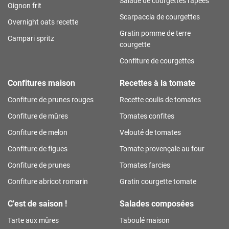
Salade de courgettes râpées
Oignon frit
Scarpaccia de courgettes
Overnight oats recette
Gratin pomme de terre
Campari spritz
courgette
Confiture de courgettes
Confitures maison
Recettes à la tomate
Confiture de prunes rouges
Recette coulis de tomates
Confiture de mûres
Tomates confites
Confiture de melon
Velouté de tomates
Confiture de figues
Tomate provençale au four
Confiture de prunes
Tomates farcies
Confiture abricot romarin
Gratin courgette tomate
C'est de saison !
Salades composées
Tarte aux mûres
Taboulé maison