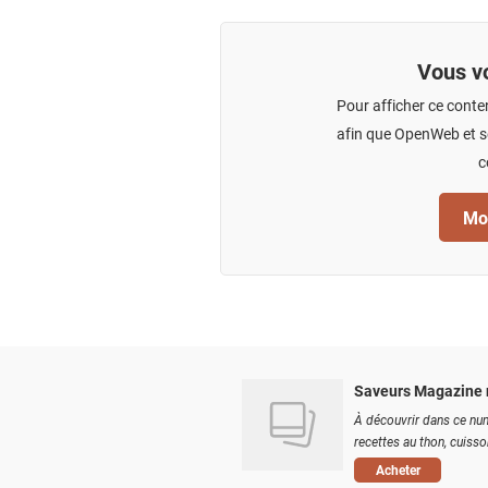
Vous vo
Pour afficher ce conte
afin que OpenWeb et se
c
Mod
Saveurs Magazine 
À découvrir dans ce num
recettes au thon, cuisson
Acheter