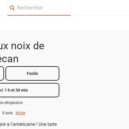
Search
ux noix de
écan
Facile
al
:
1 h et 30 min
de réfrigération
0 avis
Noter
0 out of 5.
pie
à l'américaine ! Une tarte