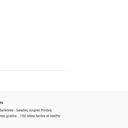
rs
tariennes - Salades, soupes froides,
ines, gratins... 100 idées faciles et healthy