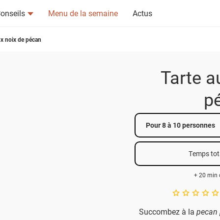
onseils
Menu de la semaine
Actus
ux noix de pécan
Tarte a
p
tsapp
n ami
Pour 8 à 10 personnes
Temps tot
+ 20 min 
A star rating of 
Succombez à la
pecan 