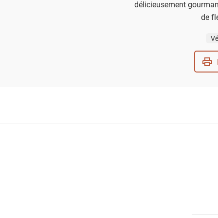
délicieusement gourmand
de fl
Vé