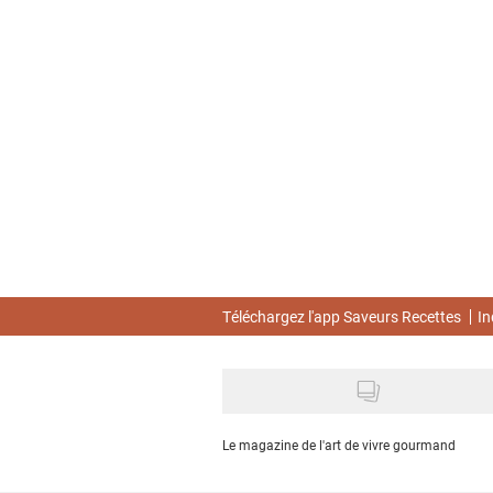
Skip
to
main
content
Téléchargez l'app Saveurs Recettes
In
Le magazine de l'art de vivre gourmand