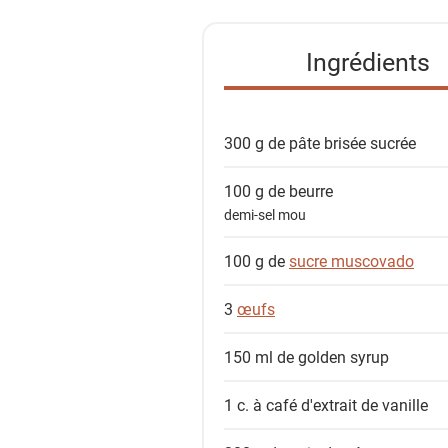
t
e
Ingrédients
d
e
s
300 g de
pâte brisée sucrée
i
n
100 g de
beurre
g
demi-sel mou
r
é
100 g de
sucre muscovado
d
i
3
œufs
e
n
150 ml de
golden syrup
t
1 c. à café
d'extrait de vanille
s