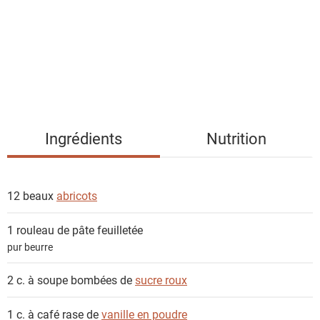
e
d
e
s
i
n
g
Ingrédients
Nutrition
r
é
d
12 beaux
abricots
i
e
1 rouleau de
pâte feuilletée
n
pur beurre
t
s
2 c. à soupe bombées de
sucre roux
1 c. à café rase de
vanille en poudre