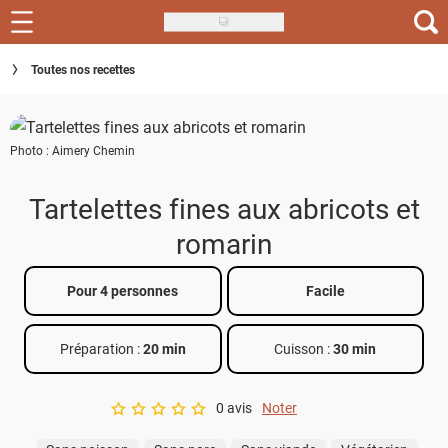
Skip
to
Recettes
Toutes nos recettes
main
content
Inspirations
Photo : Aimery Chemin
Conseils
Menu de la semaine
Tartelettes fines aux abricots et
romarin
Actus
Téléchargez l'app Saveurs Recettes
Pour 4 personnes
Facile
Index des recettes
Préparation :
20 min
Cuisson :
30 min
Guide d'achat
0 avis
Noter
A star rating of 0 out of 5.