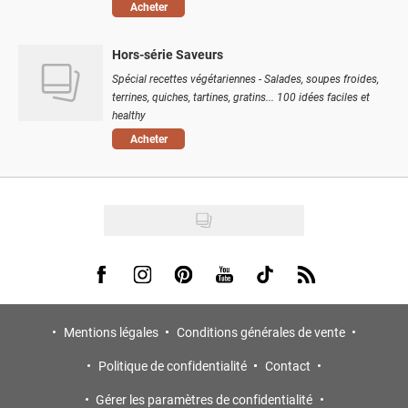
Acheter
Hors-série Saveurs
Spécial recettes végétariennes - Salades, soupes froides,
terrines, quiches, tartines, gratins... 100 idées faciles et
healthy
Acheter
Visit us on Facebook
Visit us on Instagram
Visit us on Pinterest
Visit us on Youtube
Visit us on Tiktok
Visit us on Rss
Mentions légales
Conditions générales de vente
Politique de confidentialité
Contact
Gérer les paramètres de confidentialité