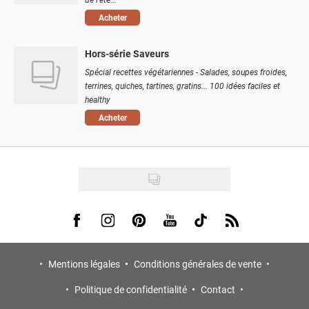
Acheter
Hors-série Saveurs
Spécial recettes végétariennes - Salades, soupes froides,
terrines, quiches, tartines, gratins... 100 idées faciles et
healthy
Acheter
Visit us on Facebook
Visit us on Instagram
Visit us on Pinterest
Visit us on Youtube
Visit us on Tiktok
Visit us on Rss
Mentions légales
Conditions générales de vente
Politique de confidentialité
Contact