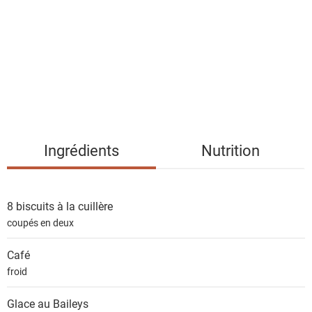
t
e
d
e
s
i
n
g
Ingrédients
Nutrition
r
é
d
8
biscuits à la cuillère
i
coupés en deux
e
n
Café
t
froid
s
Glace au Baileys