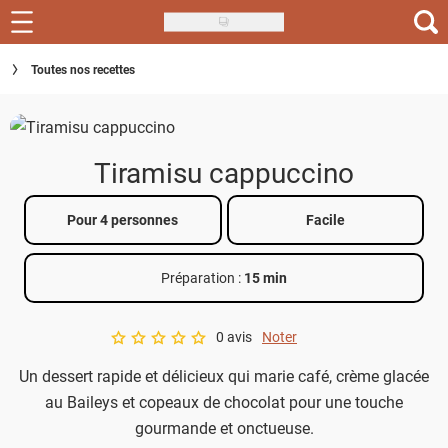
Skip
to
Recettes
Toutes nos recettes
main
content
Inspirations
Conseils
Tiramisu cappuccino
Menu de la semaine
Pour 4 personnes
Facile
Actus
Préparation :
15 min
Téléchargez l'app Saveurs Recettes
Index des recettes
0 avis
Noter
A star rating of 0 out of 5.
Un dessert rapide et délicieux qui marie café, crème glacée
Guide d'achat
au Baileys et copeaux de chocolat pour une touche
gourmande et onctueuse.