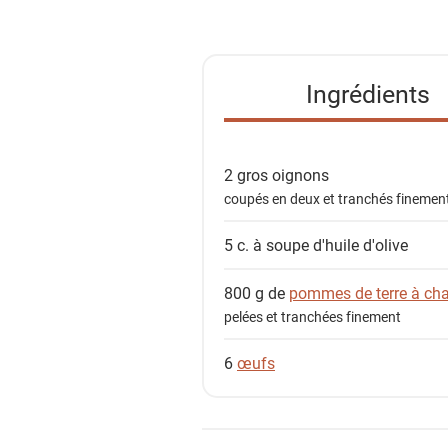
s
t
e
Ingrédients
d
e
s
2 gros
oignons
i
coupés en deux et tranchés finemen
n
g
5 c. à soupe
d'huile d'olive
r
é
800 g de
pommes de terre à cha
d
pelées et tranchées finement
i
e
6
œufs
n
t
s