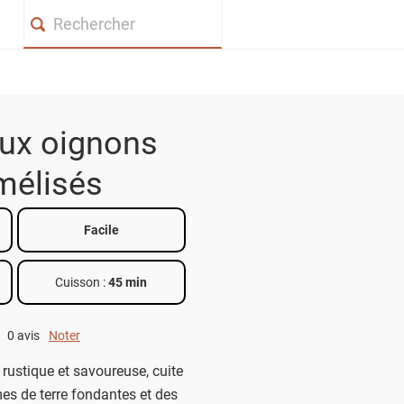
Search
 aux oignons
mélisés
Facile
Cuisson :
45 min
0 avis
Noter
0 out of 5.
rustique et savoureuse, cuite
s de terre fondantes et des