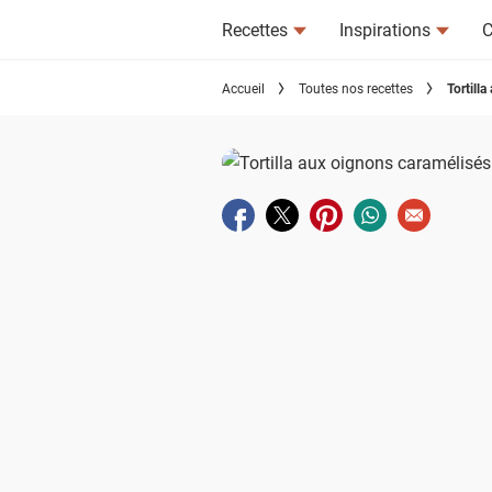
Recettes
Inspirations
C
Accueil
Toutes nos recettes
Tortill
Partager sur facebook
Partager sur twitter
Partager sur pinterest
Partager sur wha
Envoyer à u