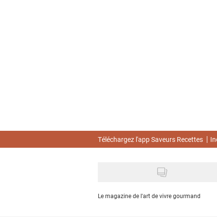
Skip
to
main
content
Téléchargez l'app Saveurs Recettes
In
Le magazine de l'art de vivre gourmand