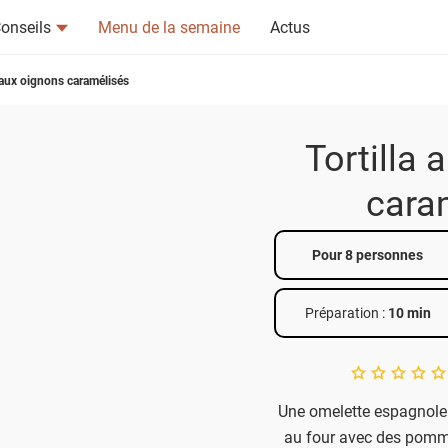
onseils
Menu de la semaine
Actus
a aux oignons caramélisés
Tortilla
cara
tsapp
n ami
Pour 8 personnes
Préparation :
10 min
A star rating of 
Une omelette espagnole 
au four avec des pomme