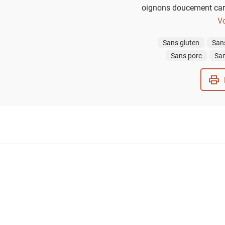
oignons doucement car
et parfaite pour
Vo
Sans gluten
San
Sans porc
San