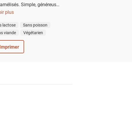
amélisés. Simple, généreuse
 un repas végétarien.
ir plus
s lactose
Sans poisson
s viande
Végétarien
Imprimer