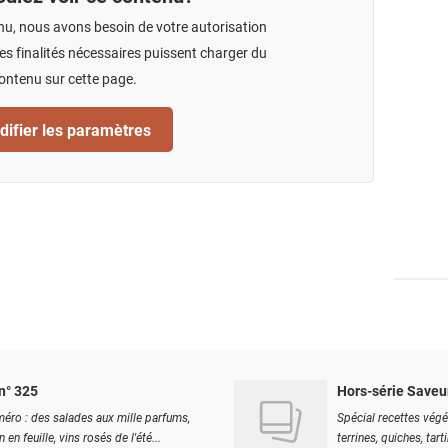
nu, nous avons besoin de votre autorisation
s finalités nécessaires puissent charger du
ontenu sur cette page.
ifier les paramètres
n° 325
Hors-série Saveu
éro : des salades aux mille parfums,
Spécial recettes végé
 en feuille, vins rosés de l'été...
terrines, quiches, tart