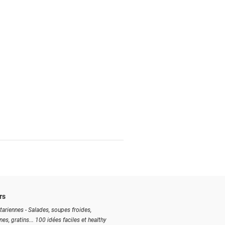
rs
tariennes - Salades, soupes froides,
ines, gratins... 100 idées faciles et healthy