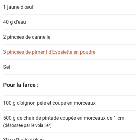
s
1
jaune d’œuf
40 g
d’eau
2
pincées de cannelle
3
pincées de piment d’Espelette en poudre
Sel
Pour la farce :
100 g
d’oignon pelé et coupé en morceaux
500 g
de chair de pintade coupée en morceaux de 1 cm
(désossée par le volailler)
30 g
d’huile d’olive