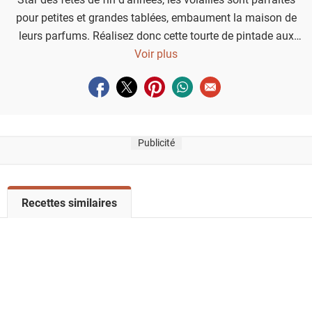
pour petites et grandes tablées, embaument la maison de
leurs parfums. Réalisez donc cette tourte de pintade aux
épices de Noël.
Voir plus
Partager sur facebook
Partager sur twitter
Partager sur pinterest
Partager sur whatsapp
Envoyer à un ami
Publicité
V
Recettes similaires
o
i
r
l
a
l