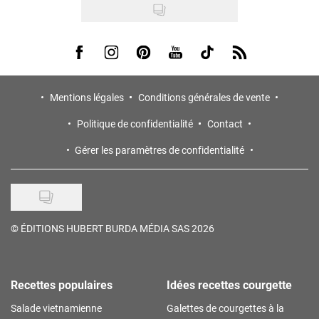
Visit us on Facebook
Visit us on Instagram
Visit us on Pinterest
Visit us on Youtube
Visit us on Tiktok
Visit us on Rss
Mentions légales
Conditions générales de vente
Politique de confidentialité
Contact
Gérer les paramètres de confidentialité
©
ÉDITIONS HUBERT BURDA MÉDIA SAS 2026
Recettes populaires
Idées recettes courgette
Salade vietnamienne
Galettes de courgettes à la