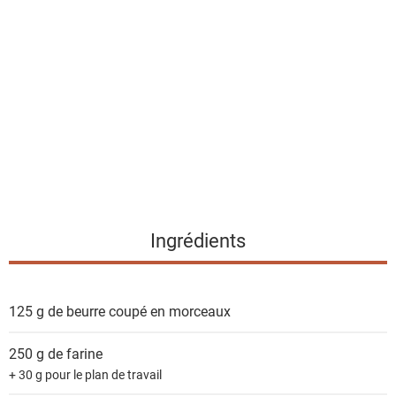
i
s
t
e
d
e
s
i
n
g
Ingrédients
r
é
d
125 g
de beurre coupé en morceaux
i
e
250 g
de farine
n
+ 30 g pour le plan de travail
t