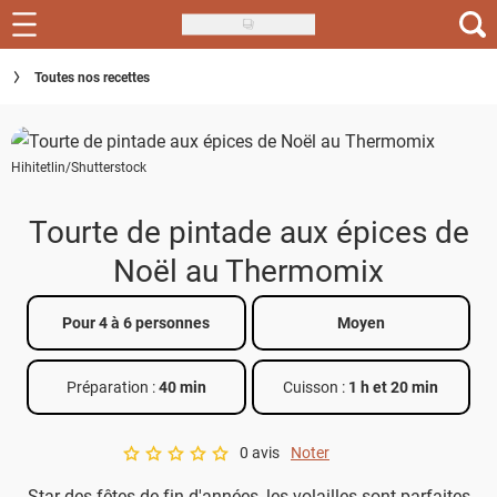
Skip
to
Recettes
Toutes nos recettes
main
content
Inspirations
Hihitetlin/Shutterstock
Conseils
Menu de la semaine
Tourte de pintade aux épices de
Noël au Thermomix
Actus
Téléchargez l'app Saveurs Recettes
Pour 4 à 6 personnes
Moyen
Index des recettes
Préparation :
40 min
Cuisson :
1 h et 20 min
Guide d'achat
0 avis
Noter
A star rating of 0 out of 5.
Star des fêtes de fin d'années, les volailles sont parfaites