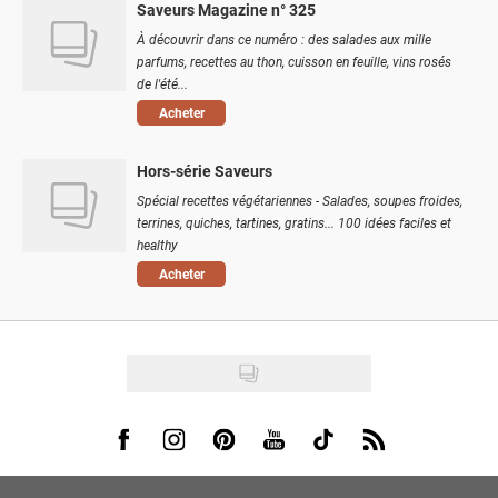
Saveurs Magazine n° 325
À découvrir dans ce numéro : des salades aux mille
parfums, recettes au thon, cuisson en feuille, vins rosés
de l'été...
Acheter
Hors-série Saveurs
Spécial recettes végétariennes - Salades, soupes froides,
terrines, quiches, tartines, gratins... 100 idées faciles et
healthy
Acheter
Visit us on Facebook
Visit us on Instagram
Visit us on Pinterest
Visit us on Youtube
Visit us on Tiktok
Visit us on Rss