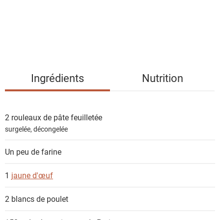
d
e
s
i
n
g
Ingrédients
Nutrition
r
é
d
2 rouleaux de
pâte feuilletée
i
surgelée, décongelée
e
n
Un peu de farine
t
s
1
jaune d'œuf
2
blancs de poulet