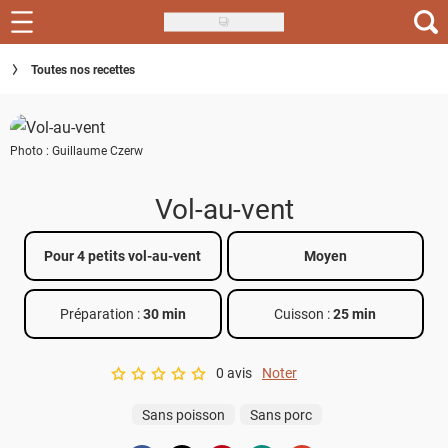
Skip
to
Recettes
Toutes nos recettes
main
content
Inspirations
Photo : Guillaume Czerw
Conseils
Menu de la semaine
Vol-au-vent
Actus
Pour 4 petits vol-au-vent
Moyen
Téléchargez l'app Saveurs Recettes
Préparation :
30 min
Cuisson :
25 min
Index des recettes
0 avis
Noter
Guide d'achat
A star rating of 0 out of 5.
Sans poisson
Sans porc