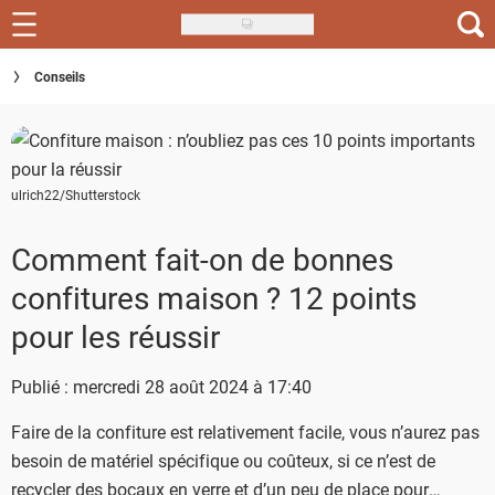
Skip
to
Recettes
Conseils
main
content
Inspirations
Conseils
ulrich22/Shutterstock
Menu de la semaine
Comment fait-on de bonnes
Actus
confitures maison ? 12 points
Téléchargez l'app Saveurs Recettes
pour les réussir
Index des recettes
Publié : mercredi 28 août 2024 à 17:40
Guide d'achat
Faire de la confiture est relativement facile, vous n’aurez pas
besoin de matériel spécifique ou coûteux, si ce n’est de
recycler des bocaux en verre et d’un peu de place pour