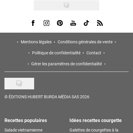
Visit us on Facebook
Visit us on Instagram
Visit us on Pinterest
Visit us on Youtube
Visit us on Tiktok
Visit us on Rss
Mentions légales
Conditions générales de vente
Politique de confidentialité
Contact
Gérer les paramètres de confidentialité
©
ÉDITIONS HUBERT BURDA MÉDIA SAS 2026
Recettes populaires
Idées recettes courgette
Salade vietnamienne
Galettes de courgettes à la