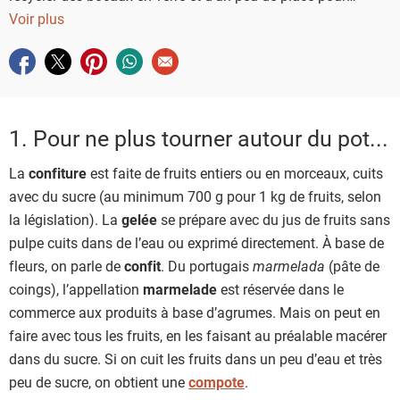
stocker vos pots de confiture. Cependant, il y a quand même
Voir plus
quelques petites choses à savoir pour être sûr de réussir sa
Partager sur facebook
Partager sur twitter
Partager sur pinterest
Partager sur whatsapp
Envoyer à un ami
confiture maison. De la fabrication à la conservation, en
passant par les différentes techniques de stérilisation, on
fait le point.
1. Pour ne plus tourner autour du pot...
La
confiture
est faite de fruits entiers ou en morceaux, cuits
avec du sucre (au minimum 700 g pour 1 kg de fruits, selon
la législation). La
gelée
se prépare avec du jus de fruits sans
pulpe cuits dans de l’eau ou exprimé directement. À base de
fleurs, on parle de
confit
. Du portugais
marmelada
(pâte de
coings), l’appellation
marmelade
est réservée dans le
commerce aux produits à base d’agrumes. Mais on peut en
faire avec tous les fruits, en les faisant au préalable macérer
dans du sucre. Si on cuit les fruits dans un peu d’eau et très
peu de sucre, on obtient une
compote
.