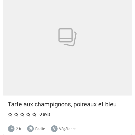
Tarte aux champignons, poireaux et bleu
0 avis
A star rating of 0 out of 5.
2 h
Facile
Végétarien