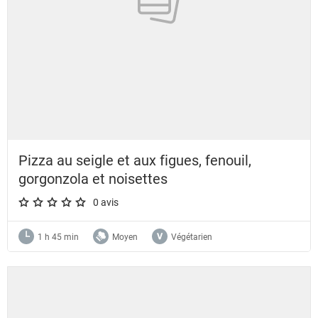
Pizza au seigle et aux figues, fenouil,
gorgonzola et noisettes
0 avis
A star rating of 0 out of 5.
1 h 45 min
Moyen
Végétarien