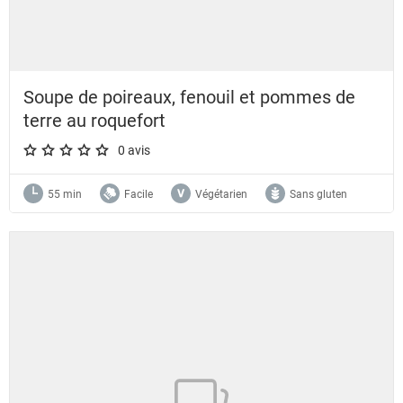
Soupe de poireaux, fenouil et pommes de
terre au roquefort
0 avis
A star rating of 0 out of 5.
55 min
Facile
Végétarien
Sans gluten