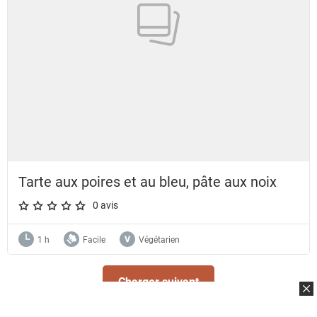
Tarte aux poires et au bleu, pâte aux noix
0 avis
A star rating of 0 out of 5.
1 h
Facile
Végétarien
Charger suivant