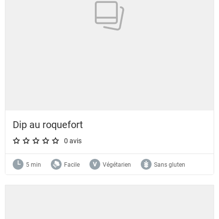
Dip au roquefort
0 avis
A star rating of 0 out of 5.
5 min
Facile
Végétarien
Sans gluten