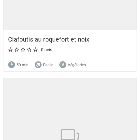
Clafoutis au roquefort et noix
0 avis
A star rating of 0 out of 5.
50 min
Facile
Végétarien