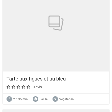
Tarte aux figues et au bleu
0 avis
A star rating of 0 out of 5.
2 h 35 min
Facile
Végétarien