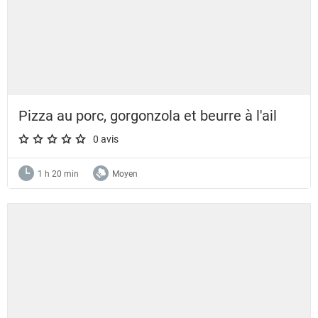
Pizza au porc, gorgonzola et beurre à l'ail
0 avis
A star rating of 0 out of 5.
1 h 20 min
Moyen