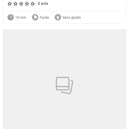
0 avis
A star rating of 0 out of 5.
10 min
Facile
Sans gluten