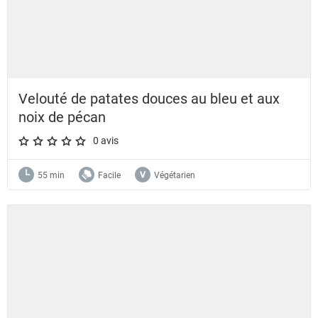
Velouté de patates douces au bleu et aux
noix de pécan
0 avis
A star rating of 0 out of 5.
55 min
Facile
Végétarien