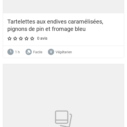
Tartelettes aux endives caramélisées,
pignons de pin et fromage bleu
0 avis
A star rating of 0 out of 5.
1 h
Facile
Végétarien