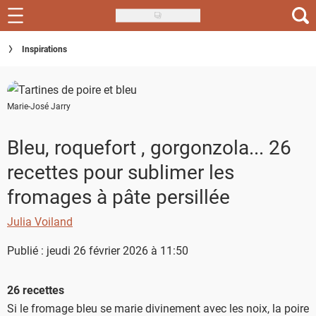
Skip
to
Recettes
Inspirations
main
content
Inspirations
Marie-José Jarry
Conseils
Menu de la semaine
Bleu, roquefort , gorgonzola... 26
recettes pour sublimer les
Actus
fromages à pâte persillée
Téléchargez l'app Saveurs Recettes
Julia Voiland
Index des recettes
Publié : jeudi 26 février 2026 à 11:50
Guide d'achat
26 recettes
Si le fromage bleu se marie divinement avec les noix, la poire