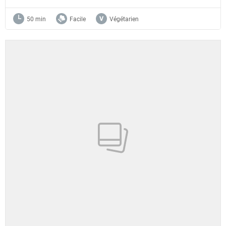
50 min
Facile
Végétarien