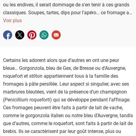
ou les endives, il serait dommage de s'en tenir à ces grands
classiques. Soupes, tartes, dips pour l'apéro… ce fromage au
caractère bien trempé s'invite aussi dans bien d'autres
Voir plus
recettes salées !
Partager sur facebook
Partager sur twitter
Partager sur pinterest
Partager sur whatsapp
Envoyer à un ami
Certains les adorent alors que d’autres en ont une peur
bleue… Gorgonzola, bleu de Gex, de Bresse ou d'Auvergne,
roquefort et stilton appartiennent tous à la famille des
fromages à pâte persillée. Leur aspect si singulier, avec ses
marbrures bleutées, vient de la présence d’un champignon
(
Penicillium roqueforti
) qui se développe pendant l’affinage.
Ces fromages peuvent être faits à partir de lait de vache,
comme le gorgonzola italien ou notre bleu d’Auvergne, tandis
que d’autres, comme le roquefort, sont faits à partir de lait de
brebis. Ils se caractérisent par leur goût intense, plus ou