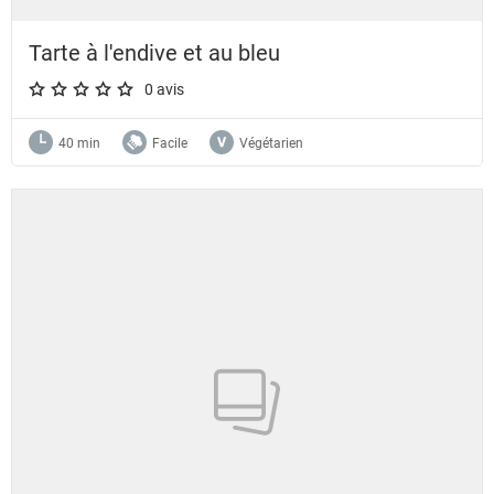
Tarte à l'endive et au bleu
0 avis
A star rating of 0 out of 5.
40 min
Facile
Végétarien