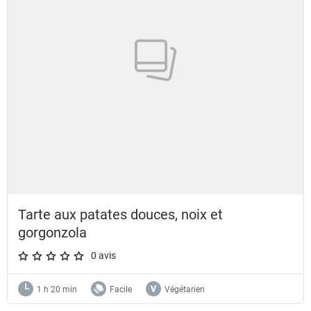
Tarte aux patates douces, noix et
gorgonzola
0 avis
A star rating of 0 out of 5.
1 h 20 min
Facile
Végétarien