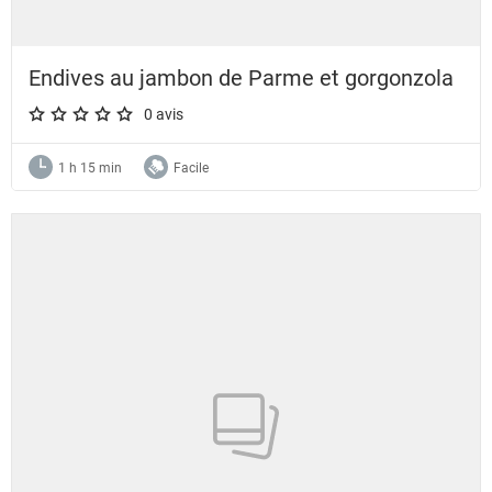
Endives au jambon de Parme et gorgonzola
0 avis
A star rating of 0 out of 5.
1 h 15 min
Facile