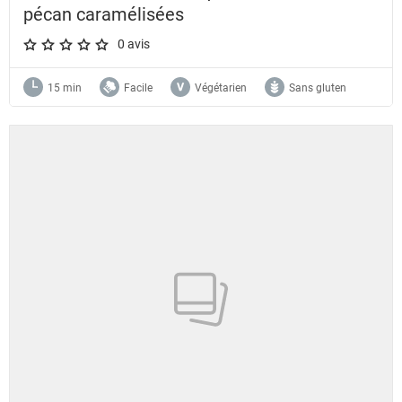
pécan caramélisées
0 avis
A star rating of 0 out of 5.
15 min
Facile
Végétarien
Sans gluten