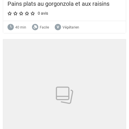
Pains plats au gorgonzola et aux raisins
0 avis
A star rating of 0 out of 5.
40 min
Facile
Végétarien