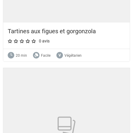
Tartines aux figues et gorgonzola
0 avis
A star rating of 0 out of 5.
20 min
Facile
Végétarien