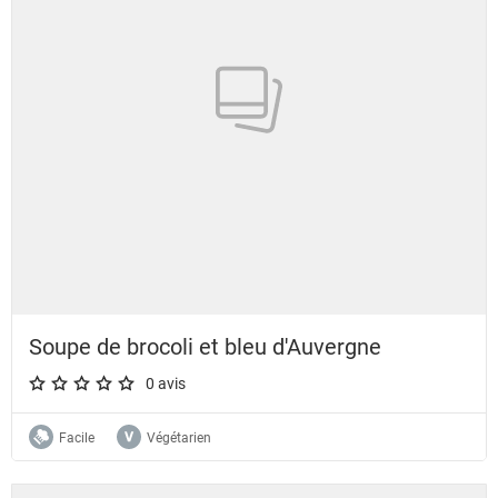
Soupe de brocoli et bleu d'Auvergne
0 avis
A star rating of 0 out of 5.
Facile
Végétarien