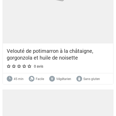
Velouté de potimarron à la châtaigne,
gorgonzola et huile de noisette
0 avis
A star rating of 0 out of 5.
45 min
Facile
Végétarien
Sans gluten