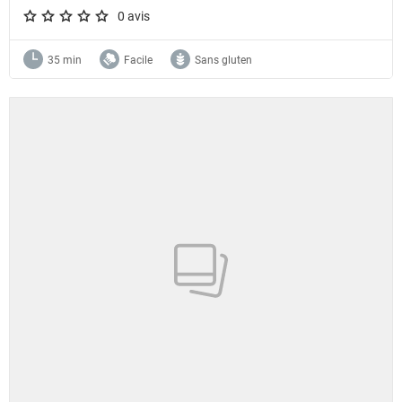
0 avis
A star rating of 0 out of 5.
35 min
Facile
Sans gluten