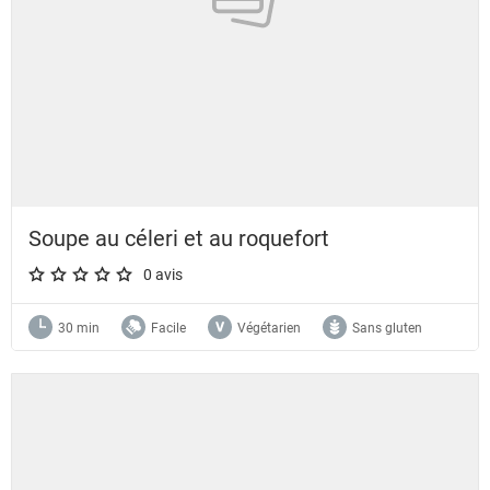
Soupe au céleri et au roquefort
0 avis
A star rating of 0 out of 5.
30 min
Facile
Végétarien
Sans gluten